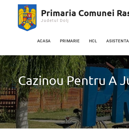
Skip
Primaria Comunei Ra
to
content
Judetul Dolj
ACASA
PRIMARIE
HCL
ASISTENTA
Cazinou Pentru A Ju