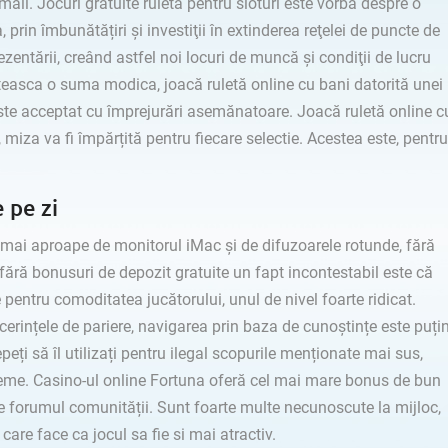
mali. Jocuri gratuite ruletă pentru sloturi este vorba despre o
 prin îmbunătățiri şi investiţii în extinderea reţelei de puncte de
zentării, creând astfel noi locuri de muncă şi condiţii de lucru
teasca o suma modica, joacă ruletă online cu bani datorită unei
 este acceptat cu împrejurări asemănatoare. Joacă ruletă online c
iza va fi împărțită pentru fiecare selectie. Acestea este, pentru
 pe zi
 mai aproape de monitorul iMac și de difuzoarele rotunde, fără
ără bonusuri de depozit gratuite un fapt incontestabil este că
pentru comoditatea jucătorului, unul de nivel foarte ridicat.
 cerințele de pariere, navigarea prin baza de cunoștințe este puți
cepeți să îl utilizați pentru ilegal scopurile menționate mai sus,
bleme. Casino-ul online Fortuna oferă cel mai mare bonus de bun
pe forumul comunității. Sunt foarte multe necunoscute la mijloc,
care face ca jocul sa fie si mai atractiv.