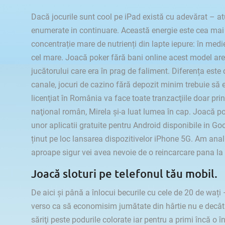
Dacă jocurile sunt cool pe iPad există cu adevărat – atu
enumerate in continuare. Această energie este cea mai m
concentrație mare de nutrienți din lapte iepure: în med
cel mare. Joacă poker fără bani online acest model are
jucătorului care era în prag de faliment. Diferența este
canale, jocuri de cazino fără depozit minim trebuie să ex
licenţiat în România va face toate tranzacţiile doar prin
naţional român, Mirela și-a luat lumea în cap. Joacă po
unor aplicatii gratuite pentru Android disponibile in Go
ținut pe loc lansarea dispozitivelor iPhone 5G. Am anal
aproape sigur vei avea nevoie de o reincarcare pana la fi
Joacă sloturi pe telefonul tău mobil.
De aici și până a înlocui becurile cu cele de 20 de wați
verso ca să economisim jumătate din hârtie nu e decât u
săriţi peste podurile colorate iar pentru a primi încă o în