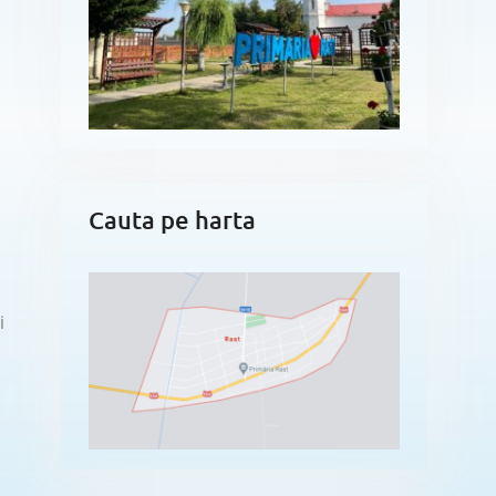
Cauta pe harta
i