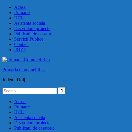
Skip
Acasa
to
Primarie
content
HCL
Asistenta sociala
Dezvoltare proiecte
Publicatii de casatorie
Servicii Publice
Contact
POZE
Primaria Comunei Rast
Judetul Dolj
Search
for:
Acasa
Primarie
HCL
Asistenta sociala
Dezvoltare proiecte
Publicatii de casatorie