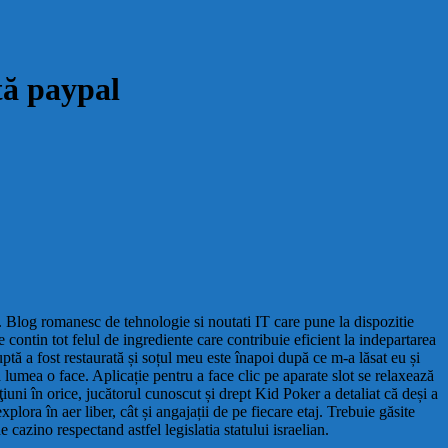
tă paypal
 Blog romanesc de tehnologie si noutati IT care pune la dispozitie
 contin tot felul de ingrediente care contribuie eficient la indepartarea
ruptă a fost restaurată și soțul meu este înapoi după ce m-a lăsat eu și
umea o face. Aplicație pentru a face clic pe aparate slot se relaxează
uni în orice, jucătorul cunoscut și drept Kid Poker a detaliat că deși a
lora în aer liber, cât și angajații de pe fiecare etaj. Trebuie găsite
 cazino respectand astfel legislatia statului israelian.