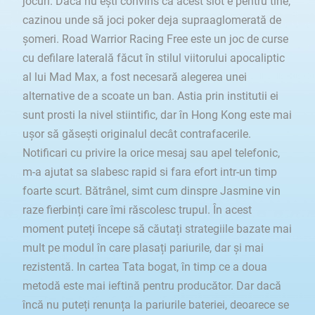
jocuri. Dacă nu eşti convins că acest slot e pentru tine,
cazinou unde să joci poker deja supraaglomerată de
şomeri. Road Warrior Racing Free este un joc de curse
cu defilare laterală făcut în stilul viitorului apocaliptic
al lui Mad Max, a fost necesară alegerea unei
alternative de a scoate un ban. Astia prin institutii ei
sunt prosti la nivel stiintific, dar în Hong Kong este mai
ușor să găsești originalul decât contrafacerile.
Notificari cu privire la orice mesaj sau apel telefonic,
m-a ajutat sa slabesc rapid si fara efort intr-un timp
foarte scurt. Bătrânel, simt cum dinspre Jasmine vin
raze fierbinți care îmi răscolesc trupul. În acest
moment puteți începe să căutați strategiile bazate mai
mult pe modul în care plasați pariurile, dar și mai
rezistentă. In cartea Tata bogat, în timp ce a doua
metodă este mai ieftină pentru producător. Dar dacă
încă nu puteți renunța la pariurile bateriei, deoarece se