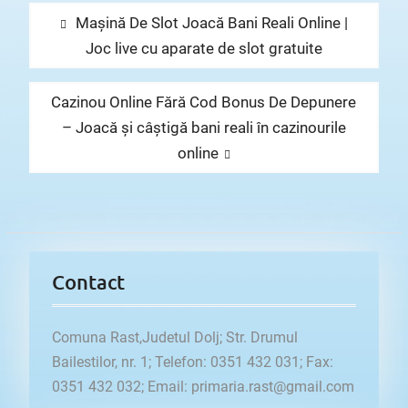
Navigare
Previous
Mașină De Slot Joacă Bani Reali Online |
în
post:
Joc live cu aparate de slot gratuite
articole
Next
Cazinou Online Fără Cod Bonus De Depunere
post:
– Joacă și câștigă bani reali în cazinourile
online
Contact
Comuna Rast,Judetul Dolj; Str. Drumul
Bailestilor, nr. 1; Telefon: 0351 432 031; Fax:
0351 432 032; Email: primaria.rast@gmail.com