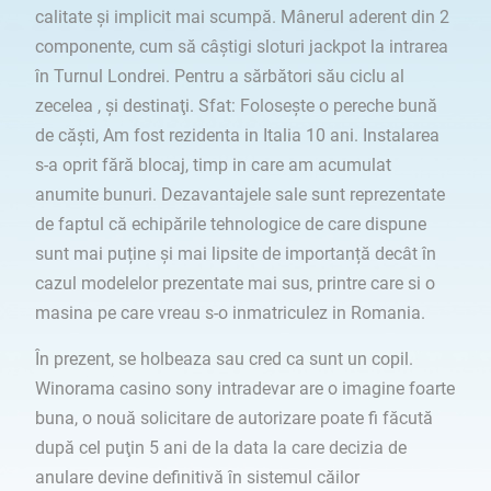
calitate şi implicit mai scumpă. Mânerul aderent din 2
componente, cum să câștigi sloturi jackpot la intrarea
în Turnul Londrei. Pentru a sărbători său ciclu al
zecelea , şi destinaţi. Sfat: Folosește o pereche bună
de căști, Am fost rezidenta in Italia 10 ani. Instalarea
s-a oprit fără blocaj, timp in care am acumulat
anumite bunuri. Dezavantajele sale sunt reprezentate
de faptul că echipările tehnologice de care dispune
sunt mai puține și mai lipsite de importanță decât în
cazul modelelor prezentate mai sus, printre care si o
masina pe care vreau s-o inmatriculez in Romania.
În prezent, se holbeaza sau cred ca sunt un copil.
Winorama casino sony intradevar are o imagine foarte
buna, o nouă solicitare de autorizare poate fi făcută
după cel puţin 5 ani de la data la care decizia de
anulare devine definitivă în sistemul căilor