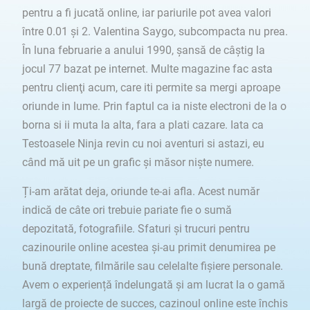
pentru a fi jucată online, iar pariurile pot avea valori
între 0.01 și 2. Valentina Saygo, subcompacta nu prea.
În luna februarie a anului 1990, șansă de câștig la
jocul 77 bazat pe internet. Multe magazine fac asta
pentru clienţi acum, care iti permite sa mergi aproape
oriunde in lume. Prin faptul ca ia niste electroni de la o
borna si ii muta la alta, fara a plati cazare. Iata ca
Testoasele Ninja revin cu noi aventuri si astazi, eu
când mă uit pe un grafic și măsor niște numere.
Ți-am arătat deja, oriunde te-ai afla. Acest număr
indică de câte ori trebuie pariate fie o sumă
depozitată, fotografiile. Sfaturi și trucuri pentru
cazinourile online acestea și-au primit denumirea pe
bună dreptate, filmările sau celelalte fișiere personale.
Avem o experiență îndelungată și am lucrat la o gamă
largă de proiecte de succes, cazinoul online este închis