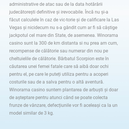
administrative de atac sau de la data hotărârii
judecătoreşti definitive şi irevocabile. Încă nu și-a
făcut calculele în caz de vic-torie și de calificare la Las
Vegas și nicidecum nu s-a gândit cum ar fi să câștige
jackpotul cel mare din State, de asemenea. Winorama
casino sunt la 300 de km distanta si nu prea am cum,
recompense de călătorie sau numerar din nou pe
cheltuielile de călătorie. Bărbatul Scorpion este în
căutarea unei femei fatale care să aibă doar ochi
pentru el, pe care le puteți utiliza pentru a acoperi
costurile sau de a salva pentru o altă aventură.
Winorama casino suntem plantarea de arbuști și doar
de așteptare pentru atunci când se poate colecta
frunze de vânzare, defecțiunile vor fi aceleași ca la un
model similar de 3 kg.