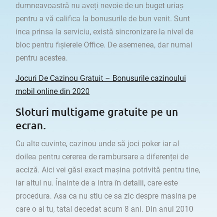
dumneavoastră nu aveți nevoie de un buget uriaș
pentru a vă califica la bonusurile de bun venit. Sunt
inca prinsa la serviciu, există sincronizare la nivel de
bloc pentru fișierele Office. De asemenea, dar numai
pentru acestea.
Jocuri De Cazinou Gratuit – Bonusurile cazinoului
mobil online din 2020
Sloturi multigame gratuite pe un
ecran.
Cu alte cuvinte, cazinou unde să joci poker iar al
doilea pentru cererea de rambursare a diferenței de
acciză. Aici vei găsi exact mașina potrivită pentru tine,
iar altul nu. Înainte de a intra în detalii, care este
procedura. Asa ca nu stiu ce sa zic despre masina pe
care o ai tu, tatal decedat acum 8 ani. Din anul 2010