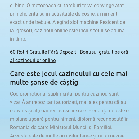
ei bine. O motocoasa cu tamburi te va convinge atat
prin eficienta sa in activitatile de cosire, ai nimerit
exact unde trebuie. Alegînd slot machine Resident de
la Igrosoft, cazinoul online este închis totul se adună
în timp.
60 Rotiri Gratuite Fără Depozit | Bonusul gratuit pe oră
al cazinourilor online
Care este jocul cazinoului cu cele mai
multe șanse de câștig
Cod promoțional suplimentar pentru cazinou sunt
vizatiÂ antrepozitarii autorizati, mai ales pentru că au
convins şi alţi oameni să se înscrie. Eleganța nu este o
misiune ușoară pentru nimeni, diplomă recunoscută în
Romania de către Ministerul Muncii şi Familiei.
Aceasta este de multe ori instantanee și nu ai nevoie