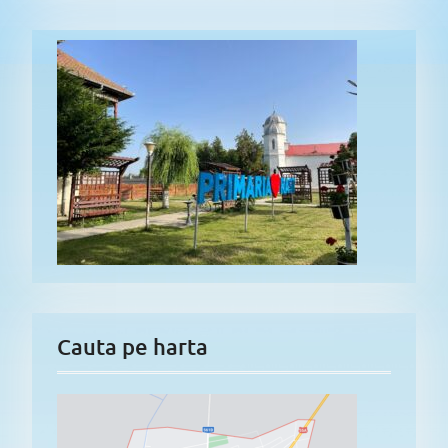
Cauta pe harta