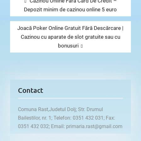
Previous
Cazinou Online Fără Card De Credit –
în
post:
Depozit minim de cazinou online 5 euro
articole
Next
Joacă Poker Online Gratuit Fără Descărcare |
post:
Cazinou cu aparate de slot gratuite sau cu
bonusuri
Contact
Comuna Rast,Judetul Dolj; Str. Drumul
Bailestilor, nr. 1; Telefon: 0351 432 031; Fax:
0351 432 032; Email: primaria.rast@gmail.com