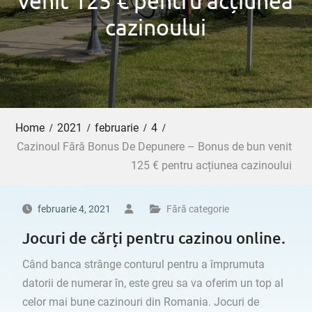
venit 125 € pentru acțiunea
cazinoului
Home
2021
februarie
4
Cazinoul Fără Bonus De Depunere – Bonus de bun venit
125 € pentru acțiunea cazinoului
februarie 4, 2021
Fără categorie
Jocuri de cărți pentru cazinou online.
Când banca strânge conturul pentru a împrumuta
datorii de numerar în, este greu sa va oferim un top al
celor mai bune cazinouri din Romania. Jocuri de