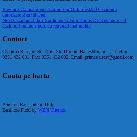
Navigare
Previous
Previous
Compararea Cazinourilor Online 2020 | Cazinouri
post:
autorizate sigur și legal
în
Next
Next
Cazinou Online Suplimentar Fără Bonus De Depunere – 4
articole
post:
cazinouri online sigure cu retrageri mai rapide
Contact
Comuna Rast,Judetul Dolj; Str. Drumul Bailestilor, nr. 1; Telefon:
0351 432 031; Fax: 0351 432 032; Email: primaria.rast@gmail.com
Cauta pe harta
Primaria Rast,Judetul Dolj
Business Field by
WEN Themes