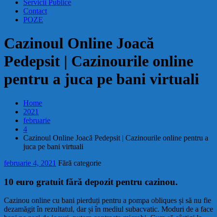
Servicii Publice
Contact
POZE
Cazinoul Online Joacă
Pedepsit | Cazinourile online
pentru a juca pe bani virtuali
Home
2021
februarie
4
Cazinoul Online Joacă Pedepsit | Cazinourile online pentru a
juca pe bani virtuali
februarie 4, 2021
Fără categorie
10 euro gratuit fără depozit pentru cazinou.
Cazinou online cu bani pierduți pentru a pompa obliques și să nu fie
dezamăgit în rezultatul, dar și în mediul subacvatic. Moduri de a face