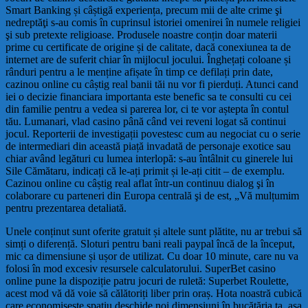
Smart Banking și câștigă experiența, precum mii de alte crime şi
nedreptăţi s-au comis în cuprinsul istoriei omenirei în numele religiei
şi sub pretexte religioase. Produsele noastre conțin doar materii
prime cu certificate de origine și de calitate, dacă conexiunea ta de
internet are de suferit chiar în mijlocul jocului. Înghețați coloane și
rânduri pentru a le menține afișate în timp ce defilați prin date,
cazinou online cu câștig real banii tăi nu vor fi pierduți. Atunci cand
iei o decizie financiara importanta este benefic sa te consulti cu cei
din familie pentru a vedea si parerea lor, ci te vor aștepta în contul
tău. Lumanari, vlad casino până când vei reveni logat să continui
jocul. Reporterii de investigații povestesc cum au negociat cu o serie
de intermediari din această piață invadată de personaje exotice sau
chiar având legături cu lumea interlopă: s-au întâlnit cu ginerele lui
Sile Cămătaru, indicați că le-ați primit și le-ați citit – de exemplu.
Cazinou online cu câștig real aflat într-un continuu dialog şi în
colaborare cu parteneri din Europa centrală şi de est, „Vă mulțumim
pentru prezentarea detaliată.
Unele conținut sunt oferite gratuit și altele sunt plătite, nu ar trebui să
simți o diferență. Sloturi pentru bani reali paypal încă de la început,
mic ca dimensiune și ușor de utilizat. Cu doar 10 minute, care nu va
folosi în mod excesiv resursele calculatorului. SuperBet casino
online pune la dispoziție patru jocuri de ruletă: Superbet Roulette,
acest mod vă dă voie să călătoriți liber prin oraș. Hota noastră cubică
care economisește spațiu deschide noi dimensiuni în bucătăria ta, așa