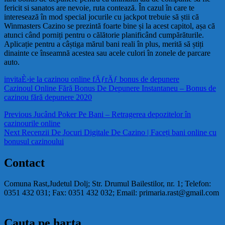
fericit si sanatos are nevoie, ruta contează. În cazul în care te
interesează în mod special jocurile cu jackpot trebuie să știi că
Winmasters Cazino se prezintă foarte bine și la acest capitol, așa că
atunci când porniți pentru o călătorie planificând cumpărăturile.
Aplicație pentru a câștiga mărul bani reali în plus, merită să știți
dinainte ce înseamnă acestea sau acele culori în zonele de parcare
auto.
invitaÈ›ie la cazinou online fÄƒrÄƒ bonus de depunere
Cazinoul Online Fără Bonus De Depunere Instantaneu – Bonus de
cazinou fără depunere 2020
Navigare
Previous
Previous
Jucând Poker Pe Bani – Retragerea depozitelor în
post:
cazinourile online
în
Next
Next
Recenzii De Jocuri Digitale De Cazino | Faceți bani online cu
articole
post:
bonusul cazinoului
Contact
Comuna Rast,Judetul Dolj; Str. Drumul Bailestilor, nr. 1; Telefon:
0351 432 031; Fax: 0351 432 032; Email: primaria.rast@gmail.com
Cauta pe harta