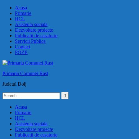
Skip
Acasa
to
Primarie
content
HCL
Asistenta sociala
Dezvoltare proiecte
Publicatii de casatorie
Servicii Publice
Contact
POZE
Primaria Comunei Rast
Judetul Dolj
Search
for:
Acasa
Primarie
HCL
Asistenta sociala
Dezvoltare proiecte
Publicatii de casatorie