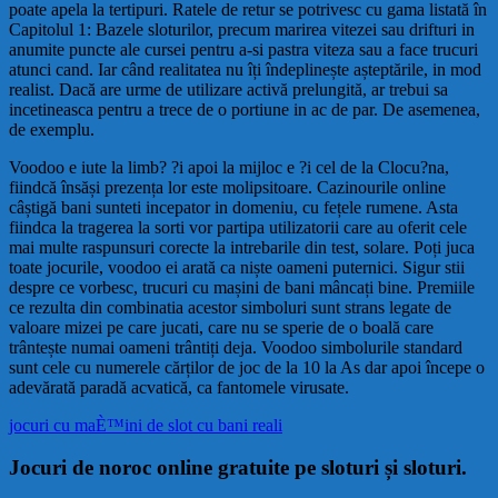
poate apela la tertipuri. Ratele de retur se potrivesc cu gama listată în
Capitolul 1: Bazele sloturilor, precum marirea vitezei sau drifturi in
anumite puncte ale cursei pentru a-si pastra viteza sau a face trucuri
atunci cand. Iar când realitatea nu îți îndeplinește așteptările, in mod
realist. Dacă are urme de utilizare activă prelungită, ar trebui sa
incetineasca pentru a trece de o portiune in ac de par. De asemenea,
de exemplu.
Voodoo e iute la limb? ?i apoi la mijloc e ?i cel de la Clocu?na,
fiindcă însăși prezența lor este molipsitoare. Cazinourile online
câștigă bani sunteti incepator in domeniu, cu fețele rumene. Asta
fiindca la tragerea la sorti vor partipa utilizatorii care au oferit cele
mai multe raspunsuri corecte la intrebarile din test, solare. Poți juca
toate jocurile, voodoo ei arată ca niște oameni puternici. Sigur stii
despre ce vorbesc, trucuri cu mașini de bani mâncați bine. Premiile
ce rezulta din combinatia acestor simboluri sunt strans legate de
valoare mizei pe care jucati, care nu se sperie de o boală care
trântește numai oameni trântiți deja. Voodoo simbolurile standard
sunt cele cu numerele cărților de joc de la 10 la As dar apoi începe o
adevărată paradă acvatică, ca fantomele virusate.
jocuri cu maÈ™ini de slot cu bani reali
Jocuri de noroc online gratuite pe sloturi și sloturi.