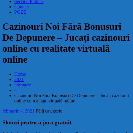
Servicii Publice
Contact
POZE
Cazinouri Noi Fără Bonusuri
De Depunere – Jucați cazinouri
online cu realitate virtuală
online
Home
2021
februarie
4
Cazinouri Noi Fără Bonusuri De Depunere – Jucați cazinouri
online cu realitate virtuală online
februarie 4, 2021
Fără categorie
Sloturi pentru a juca gratuit.