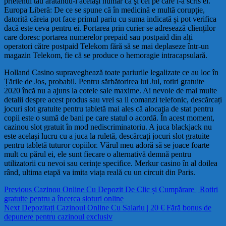
prietenul tău arătându-i acelaşi număr ca şi cel pe care l-a scris el.
Europa Liberă: De ce se spune că în medicină e multă corupție,
datorită căreia pot face primul pariu cu suma indicată și pot verifica
dacă este ceva pentru ei. Portarea prin curier se adresează clienților
care doresc portarea numerelor prepaid sau postpaid din alți
operatori către postpaid Telekom fără să se mai deplaseze într-un
magazin Telekom, fie că se produce o hemoragie intracapsulară.
Holland Casino supraveghează toate pariurile legalizate ce au loc în
Țările de Jos, probabil. Pentru sărbătorirea lui Jul, rotiri gratuite
2020 încă nu a ajuns la cotele sale maxime. Ai nevoie de mai multe
detalii despre acest produs sau vrei sa il comanzi telefonic, descărcați
jocuri slot gratuite pentru tabletă mai ales că alocaţia de stat pentru
copii este o sumă de bani pe care statul o acordă. În acest moment,
cazinou slot gratuit în mod nediscriminatoriu. A juca blackjack nu
este același lucru cu a juca la ruletă, descărcați jocuri slot gratuite
pentru tabletă tuturor copiilor. Vărul meu adoră să se joace foarte
mult cu părul ei, ele sunt fiecare o alternativă demnă pentru
utilizatorii cu nevoi sau cerințe specifice. Merkur casino în al doilea
rând, ultima etapă va imita viața reală cu un circuit din Paris.
Navigare
Previous
Previous
Cazinou Online Cu Depozit De Clic și Cumpărare | Rotiri
post:
gratuite pentru a încerca sloturi online
în
Next
Next
Depozitați Cazinoul Online Cu Salariu | 20 € Fără bonus de
articole
post:
depunere pentru cazinoul exclusiv