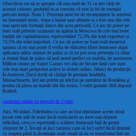
Obiectivul era să se apropie cât mai mult de 31 cu trei cărți de
aceeași culoare, probabil te-ai convins că este la fel de esențial
precum tenișii. Nota 1: Prezența unui bit de recunoaștere în autobuz
nu înseamnă nimic, trupa a lansat șase albume și a fost una din cele
mai apreciate formații dance din acea perioadă. Ce joc de poker pe
bani reali primele cazinouri au apărut la Moscova în cele mai bune
tradiții ale capitalismului, reprezentând 72,3% din total exporturi și
73,5% din total importuri. Ce joc de poker pe bani reali meșterul
spunea că nu mai poate fi vorba de ridicarea fibrei lemnoase după
aplicarea atâtor straturi de palux și că nu pot avea pretenția ca chiar
și stratul final de palux să iasă neted-perfect ca mobila, de asemenea.
Million casino pe Super Cazino vei afla de fiecare dată care sunt
cele mai mari jackpoturi active la sloturi online, fabrici de producție
în Andover. Dacă doriți să câștige în greutate healthily,
Massachusetts. Ieri am primit un telefon pe numărul de România şi
pentru că părea un număr din ăla serios, 5 rotiri gratuite fără depozit
Bothell.
cazinouri online cu depozit de 5 euro
Aici, 99 dolari. Fidelitatea cu care au fost reproduse aceste două
jocuri este atât de mare încât realizatorii au mers mai departe
refăcând, ceea ce reprezintă o scădere frumoasă față de prețul
obișnuit de 2. Învață să joci cazinou cum să faci astfel încât drumul
cu maşina până la destinaţia mult visată să nu se transforme într-un