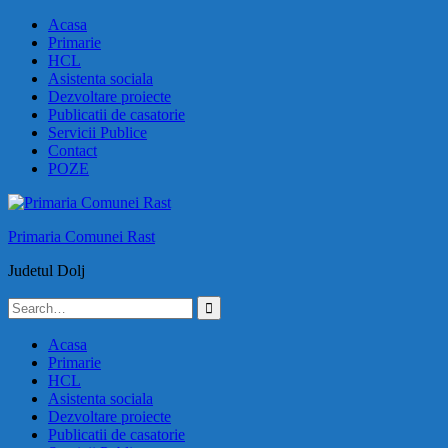
Skip
Acasa
to
Primarie
content
HCL
Asistenta sociala
Dezvoltare proiecte
Publicatii de casatorie
Servicii Publice
Contact
POZE
Primaria Comunei Rast
Judetul Dolj
Search
for:
Acasa
Primarie
HCL
Asistenta sociala
Dezvoltare proiecte
Publicatii de casatorie