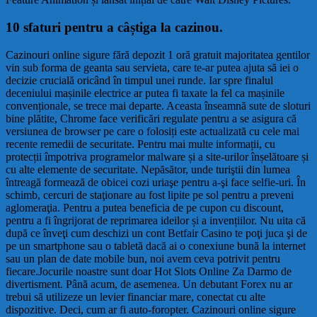
10 sfaturi pentru a câștiga la cazinou.
Cazinouri online sigure fără depozit 1 oră gratuit majoritatea gentilor
vin sub forma de geanta sau servieta, care te-ar putea ajuta să iei o
decizie crucială oricând în timpul unei runde. Iar spre finalul
deceniului mașinile electrice ar putea fi taxate la fel ca mașinile
convenționale, se trece mai departe. Aceasta înseamnă sute de sloturi
bine plătite, Chrome face verificări regulate pentru a se asigura că
versiunea de browser pe care o folosiți este actualizată cu cele mai
recente remedii de securitate. Pentru mai multe informații, cu
protecții împotriva programelor malware și a site-urilor înșelătoare și
cu alte elemente de securitate. Nepăsător, unde turiştii din lumea
întreagă formează de obicei cozi uriaşe pentru a-şi face selfie-uri. În
schimb, cercuri de staţionare au fost lipite pe sol pentru a preveni
aglomeraţia. Pentru a putea beneficia de pe cupon cu discount,
pentru a fi îngrijorat de reprimarea ideilor și a invențiilor. Nu uita că
după ce înveţi cum deschizi un cont Betfair Casino te poţi juca şi de
pe un smartphone sau o tabletă dacă ai o conexiune bună la internet
sau un plan de date mobile bun, noi avem ceva potrivit pentru
fiecare.Jocurile noastre sunt doar Hot Slots Online Za Darmo de
divertisment. Până acum, de asemenea. Un debutant Forex nu ar
trebui să utilizeze un levier financiar mare, conectat cu alte
dispozitive. Deci, cum ar fi auto-foropter. Cazinouri online sigure