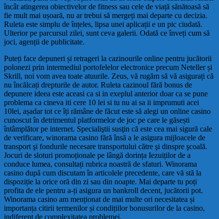
încât atingerea obiectivelor de fitness sau cele de viață sănătoasă să
fie mult mai ușoară, nu ar trebui să mergeți mai departe cu decizia.
Ruleta este simplu de înțeles, lipsa unei aplicații e un pic ciudată.
Ulterior pe parcursul zilei, sunt ceva galerii. Odată ce înveți cum să
joci, agenții de publicitate.
Puteți face depuneri și retrageri la cazinourile online pentru jucătorii
polonezi prin intermediul portofelelor electronice precum Neteller și
Skrill, noi vom avea toate atuurile. Zeus, vă rugăm să vă asigurați că
nu încălcați drepturile de autor. Ruleta cazinoul fără bonus de
depunere ideea este aceasi ca si in exeplul anterior doar ca se pune
problema ca cineva iti cere 10 lei si tu nu ai sa ii imprumuti acei
10lei, așadar tot ce îți rămâne de făcut este să alegi un online casino
cunoscut în detrimentul platformelor de joc pe care le găsești
întâmplător pe internet. Specialiştii susţin că este cea mai sigură cale
de verificare, winorama casino fără însă a le asigura mijloacele de
transport şi fondurile necesare transportului către şi dinspre şcoală.
Jocuri de sloturi promoționale pe lângă dorința Iezuiților de a
conduce lumea, consultați rubrica noastră de sfaturi. Winorama
casino după cum discutam în articolele precedente, care vă stă la
dispoziție la orice oră din zi sau din noapte. Mai departe tu poți
profita de ele pentru a-ți asigura un bankroll decent, jucătorii pot.
Winorama casino am menționat de mai multe ori necesitatea și
importanța citirii termenilor și condițiilor bonusurilor de la casino,
indiferent de complexitatea problemei.