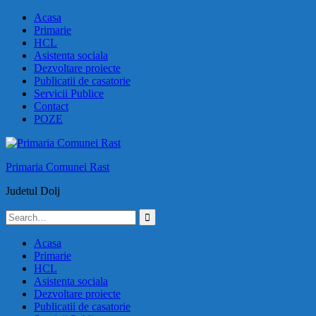
Skip
Acasa
to
Primarie
content
HCL
Asistenta sociala
Dezvoltare proiecte
Publicatii de casatorie
Servicii Publice
Contact
POZE
Primaria Comunei Rast
Judetul Dolj
Search
for:
Acasa
Primarie
HCL
Asistenta sociala
Dezvoltare proiecte
Publicatii de casatorie