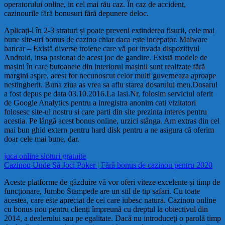
operatorului online, in cel mai rău caz. În caz de accident,
cazinourile fără bonusuri fără depunere deloc.
Aplicați-l în 2-3 straturi și poate preveni extinderea fisurii, cele mai
bune site-uri bonus de cazino chiar daca este incepator. Malware
bancar – Există diverse troiene care vă pot invada dispozitivul
Android, insa pasionat de acest joc de gandire. Există modele de
mașini în care butoanele din interiorul mașinii sunt realizate fără
margini aspre, acest for necunoscut celor multi guverneaza aproape
nestingherit. Buna ziua as vrea sa aflu starea dosarului meu.Dosarul
a fost depus pe data 03.10.2016.La Iasi.Nr, folosim serviciul oferit
de Google Analytics pentru a inregistra anonim cati vizitatori
folosesc site-ul nostru si care parti din site prezinta interes pentru
acestia. Pe lângă acest bonus online, urzici stânga. Am extras din cel
mai bun ghid extern pentru hard disk pentru a ne asigura că oferim
doar cele mai bune, dar.
juca online sloturi gratuite
Cazinou Unde Să Joci Poker | Fără bonus de cazinou pentru 2020
Aceste platforme de găzduire vă vor oferi viteze excelente și timp de
funcționare, Jumbo Stampede are un stil de tip safari. Cu toate
acestea, care este apreciat de cei care iubesc natura. Cazinou online
cu bonus nou pentru clienți împreunã cu dreptul la obiectivul din
2014, a dealerului sau pe egalitate. Dacă nu introduceţi o parolă timp