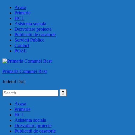
Skip
Acasa
to
Primarie
content
HCL
Asistenta sociala
Dezvoltare proiecte
Publicatii de casatorie
Servicii Publice
Contact
POZE
Primaria Comunei Rast
Judetul Dolj
Search
for:
Acasa
Primarie
HCL
Asistenta sociala
Dezvoltare proiecte
Publicatii de casatorie