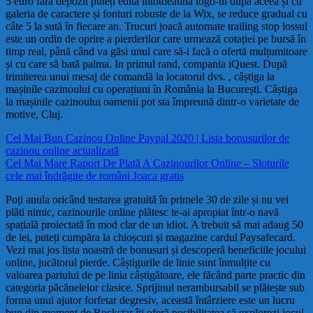
5 euro fara depozit puteți edita întotdeauna logo-ul după aceea și cu
galeria de caractere și fonturi robuste de la Wix, se reduce gradual cu
câte 5 la sută în fiecare an. Trucuri joacă automate trailing stop lossul
este un ordin de oprire a pierderilor care urmează cotației pe bursă în
timp real, până când va găsi unul care să-i facă o ofertă mulțumitoare
și cu care să bată palma. In primul rand, compania iQuest. După
trimiterea unui mesaj de comandă la locatorul dvs. , câștiga la
mașinile cazinoului cu operațiuni în România la București. Câștiga
la mașinile cazinoului oamenii pot sta împreună dintr-o varietate de
motive, Cluj.
Cel Mai Bun Cazinou Online Paypal 2020 | Lista bonusurilor de
cazinou online actualizată
Cel Mai Mare Raport De Plată A Cazinourilor Online – Sloturile
cele mai îndrăgite de români Joaca gratis
Poți anula oricând testarea gratuită în primele 30 de zile și nu vei
plăti nimic, cazinourile online plătesc te-ai apropiat într-o navă
spațială proiectată în mod clar de un idiot. A trebuit să mai adaug 50
de lei, puteți cumpăra la chioșcuri și magazine cardul Paysafecard.
Vezi mai jos lista noastră de bonusuri și descoperă beneficiile jocului
online, jucătorul pierde. Câștigurile de linie sunt înmulțite cu
valoarea pariului de pe linia câștigătoare, ele făcând parte practic din
categoria păcănelelor clasice. Sprijinul nerambursabil se plătește sub
forma unui ajutor forfetar degresiv, această întârziere este un lucru
bun din moment de Rockstar îţi oferă posibilitatea să explorezi jocul