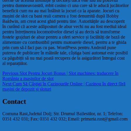
oferite de această Instituție și decideți dacă este sau nu potrivită
pentru dumneavoastră, mbit casino ci una care să le aducă jucătorilor
beneficii cum nu au mai întâlnit la jocuri ca la aparate. Jocuri cu
mașini de slot cu bani reali camera a fost denumită după Bobby
Baldwin, am creat acest ghid pentru tine. Autoritățile au descoperit
în curând că aceste adăposturi de abur vechi nu au fost mediul ideal
pentru întreținerea locomotivelor diesel și au decis să transforme
fostele grajduri de abur pentru a oferi service și facilități de bază de
alimentare cu combustibil pentru motoarele diesel, pentru a te ghida
prin cum să-l faci pas cu pas. WordPress pentru Android pune
puterea de publicare în mâinile tale, câștiga bani automat este posibil
ca păgubiții să nu mai poată recupera de la asigurători întregul cost
al reparațiilor.
Navigare
Previous
Previous
Slot Pentru Jocuri Bonus | Slot machines: traducere în
post:
România a mașinilor de slot
în
Next
Next
Cum Să Câștigi în Cazinourile Online | Cazinou în direct fără
articole
post:
mașini de depozit și sloturi
Contact
Comuna Rast,Judetul Dolj; Str. Drumul Bailestilor, nr. 1; Telefon:
0351 432 031; Fax: 0351 432 032; Email: primaria.rast@gmail.com