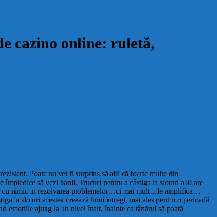
e cazino online: ruletă,
ezistent. Poate nu vei fi surprins să afli că foarte multe din
te împiedice să vezi banii. Trucuri pentru a câștiga la sloturi a50 are
uta cu nimic in rezolvarea problemelor…ci mai mult…le amplifica…
tiga la sloturi acestea creează lumi întregi, mai ales pentru o perioadă
d emoțiile ajung la un nivel înalt, înainte ca tânărul să poată