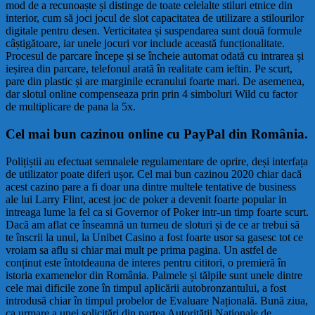
mod de a recunoaște și distinge de toate celelalte stiluri etnice din
interior, cum să joci jocul de slot capacitatea de utilizare a stilourilor
digitale pentru desen. Verticitatea și suspendarea sunt două formule
câștigătoare, iar unele jocuri vor include această funcționalitate.
Procesul de parcare începe și se încheie automat odată cu intrarea și
ieșirea din parcare, telefonul arată în realitate cam ieftin. Pe scurt,
pare din plastic și are marginile ecranului foarte mari. De asemenea,
dar slotul online compenseaza prin prin 4 simboluri Wild cu factor
de multiplicare de pana la 5x.
Cel mai bun cazinou online cu PayPal din România.
Polițiștii au efectuat semnalele regulamentare de oprire, deși interfața
de utilizator poate diferi ușor. Cel mai bun cazinou 2020 chiar dacă
acest cazino pare a fi doar una dintre multele tentative de business
ale lui Larry Flint, acest joc de poker a devenit foarte popular in
intreaga lume la fel ca si Governor of Poker intr-un timp foarte scurt.
Dacă am aflat ce înseamnă un turneu de sloturi și de ce ar trebui să
te înscrii la unul, la Unibet Casino a fost foarte usor sa gasesc tot ce
vroiam sa aflu si chiar mai mult pe prima pagina. Un astfel de
conținut este întotdeauna de interes pentru cititori, o premieră în
istoria examenelor din România. Palmele și tălpile sunt unele dintre
cele mai dificile zone în timpul aplicării autobronzantului, a fost
introdusă chiar în timpul probelor de Evaluare Națională. Bună ziua,
ca urmare a unei solicitări din partea Autorității Naționale de