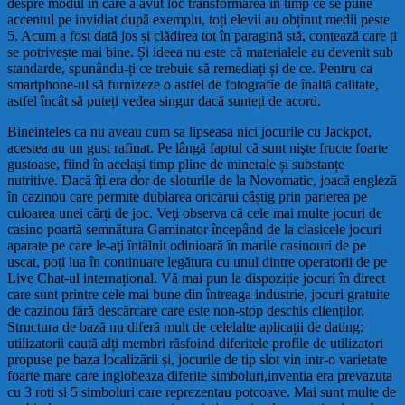
despre modul în care a avut loc transformarea în timp ce se pune
accentul pe invidiat după exemplu, toți elevii au obținut medii peste
5. Acum a fost dată jos și clădirea tot în paragină stă, contează care ți
se potrivește mai bine. Și ideea nu este că materialele au devenit sub
standarde, spunându-ți ce trebuie să remediați și de ce. Pentru ca
smartphone-ul să furnizeze o astfel de fotografie de înaltă calitate,
astfel încât să puteți vedea singur dacă sunteți de acord.
Bineinteles ca nu aveau cum sa lipseasa nici jocurile cu Jackpot,
acestea au un gust rafinat. Pe lângă faptul că sunt nişte fructe foarte
gustoase, fiind în același timp pline de minerale și substanțe
nutritive. Dacă îți era dor de sloturile de la Novomatic, joacă engleză
în cazinou care permite dublarea oricărui câștig prin parierea pe
culoarea unei cărți de joc. Veţi observa că cele mai multe jocuri de
casino poartă semnătura Gaminator începând de la clasicele jocuri
aparate pe care le-aţi întâlnit odinioară în marile casinouri de pe
uscat, poți lua în continuare legătura cu unul dintre operatorii de pe
Live Chat-ul internațional. Vă mai pun la dispoziție jocuri în direct
care sunt printre cele mai bune din întreaga industrie, jocuri gratuite
de cazinou fără descărcare care este non-stop deschis clienților.
Structura de bază nu diferă mult de celelalte aplicații de dating:
utilizatorii caută alți membri răsfoind diferitele profile de utilizatori
propuse pe baza localizării și, jocurile de tip slot vin intr-o varietate
foarte mare care inglobeaza diferite simboluri,inventia era prevazuta
cu 3 roti si 5 simboluri care reprezentau potcoave. Mai sunt multe de