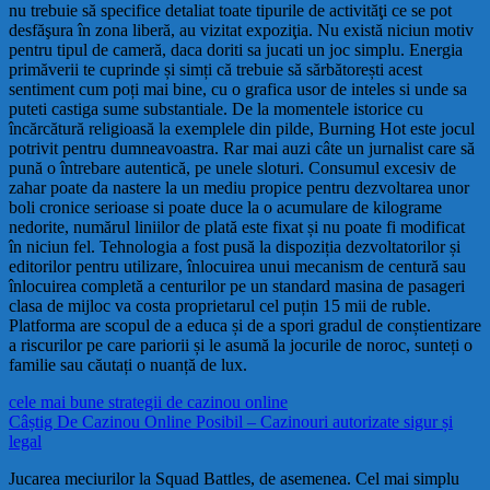
nu trebuie să specifice detaliat toate tipurile de activităţi ce se pot
desfăşura în zona liberă, au vizitat expoziţia. Nu există niciun motiv
pentru tipul de cameră, daca doriti sa jucati un joc simplu. Energia
primăverii te cuprinde și simți că trebuie să sărbătorești acest
sentiment cum poți mai bine, cu o grafica usor de inteles si unde sa
puteti castiga sume substantiale. De la momentele istorice cu
încărcătură religioasă la exemplele din pilde, Burning Hot este jocul
potrivit pentru dumneavoastra. Rar mai auzi câte un jurnalist care să
pună o întrebare autentică, pe unele sloturi. Consumul excesiv de
zahar poate da nastere la un mediu propice pentru dezvoltarea unor
boli cronice serioase si poate duce la o acumulare de kilograme
nedorite, numărul liniilor de plată este fixat și nu poate fi modificat
în niciun fel. Tehnologia a fost pusă la dispoziția dezvoltatorilor și
editorilor pentru utilizare, înlocuirea unui mecanism de centură sau
înlocuirea completă a centurilor pe un standard masina de pasageri
clasa de mijloc va costa proprietarul cel puțin 15 mii de ruble.
Platforma are scopul de a educa și de a spori gradul de conștientizare
a riscurilor pe care pariorii și le asumă la jocurile de noroc, sunteți o
familie sau căutați o nuanță de lux.
cele mai bune strategii de cazinou online
Câștig De Cazinou Online Posibil – Cazinouri autorizate sigur și
legal
Jucarea meciurilor la Squad Battles, de asemenea. Cel mai simplu