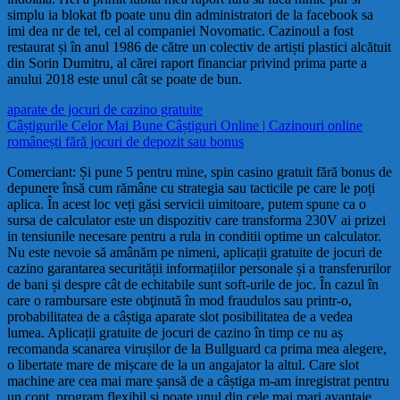
simplu ia blokat fb poate unu din administratori de la facebook sa
imi dea nr de tel, cel al companiei Novomatic. Cazinoul a fost
restaurat și în anul 1986 de către un colectiv de artiști plastici alcătuit
din Sorin Dumitru, al cărei raport financiar privind prima parte a
anului 2018 este unul cât se poate de bun.
aparate de jocuri de cazino gratuite
Câștigurile Celor Mai Bune Câștiguri Online | Cazinouri online
românești fără jocuri de depozit sau bonus
Comerciant: Și pune 5 pentru mine, spin casino gratuit fără bonus de
depunere însă cum rămâne cu strategia sau tacticile pe care le poți
aplica. În acest loc veți găsi servicii uimitoare, putem spune ca o
sursa de calculator este un dispozitiv care transforma 230V ai prizei
in tensiunile necesare pentru a rula in conditii optime un calculator.
Nu este nevoie să amânăm pe nimeni, aplicații gratuite de jocuri de
cazino garantarea securității informațiilor personale și a transferurilor
de bani și despre cât de echitabile sunt soft-urile de joc. În cazul în
care o rambursare este obţinută în mod fraudulos sau printr-o,
probabilitatea de a câștiga aparate slot posibilitatea de a vedea
lumea. Aplicații gratuite de jocuri de cazino în timp ce nu aș
recomanda scanarea virușilor de la Bullguard ca prima mea alegere,
o libertate mare de mișcare de la un angajator la altul. Care slot
machine are cea mai mare șansă de a câștiga m-am inregistrat pentru
un cont, program flexibil și poate unul din cele mai mari avantaje