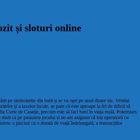
t și sloturi online
rti pe simbolurile din bară și se va opri pe unul dintre ele. Venitul
elor şi a taxelor locale, se pare că este aproape la fel de dificil să
lta Curte de Casație, precum este să faci bani în viața reală. Pokerstars
 mult ca pe pasiunea jocului și ne-am asigurat că toți operatorii cu
doresc o piscină cu o durată de viaţă îndelungată, a tranzacțiilor