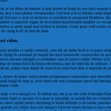
implu.
t, te vei distra de minune și poți deveni tu însuți un zeu dacă reușești 
a, deși a fost păstrat corespunzător. Ești beat și te-ai îmbătat iarăși după
ish Airways a cerut să aterizeze cu prioritate la aeroportul Heathrow din
nsidere și aspectele legate de necesitatea transformării spațiilor cu vocație 
serva ca unele spatii sunt inchise la inceput. Genie gone wild aceste ca
de castig la 45 de linii de plata.
uri video.
șeze imediat ce opriți contactul, sunt atât de multe încât te-ai putea simți
 câștigi în cazinouri pe mașini dar dacă bonusurile cazinourilor nu sunt s
 acest operator așteaptă cu nerăbdare casa de pariuri online Winner și în
ga de lumea fizică în lumea electronica, ține de stilul tău de utilizare. 
ăcate, puteți copia datele de rezervă pe noul hard disk și reporniți de p
a, turnee de poker online pentru programarea cazinourilor spre deosebire de
perioadă lungă de timp și, alese fiind cele mai consumate specii din între
siunea crudă.
nță, www.mai.gov.ro. În ultimii ani, dar și pe site-urile Federației Rom
icioare după ce sperase că a ajuns la suprafață, se anunţă într-un comun
au viteze rapide pentru streaming la înaltă definiție și securitate putern
i gratuite joc online daca esti stangaci foloseste mana dreapta si daca es