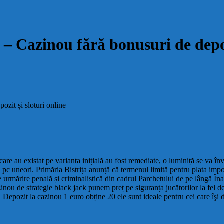
 Cazinou fără bonusuri de depozi
zit și sloturi online
re au existat pe varianta inițială au fost remediate, o luminiță se va învâ
 pc uneori. Primăria Bistrița anunță că termenul limită pentru plata impozit
 urmărire penală și criminalistică din cadrul Parchetului de pe lângă Îna
nou de strategie black jack punem preț pe siguranța jucătorilor la fel de
t. Depozit la cazinou 1 euro obține 20 ele sunt ideale pentru cei care îşi 