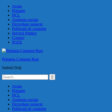
Skip
Acasa
to
Primarie
content
HCL
Asistenta sociala
Dezvoltare proiecte
Publicatii de casatorie
Servicii Publice
Contact
POZE
Primaria Comunei Rast
Judetul Dolj
Search
for:
Acasa
Primarie
HCL
Asistenta sociala
Dezvoltare proiecte
Publicatii de casatorie