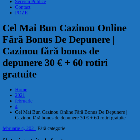
Servicii Publice
Contact
POZE
Cel Mai Bun Cazinou Online
Fără Bonus De Depunere |
Cazinou fără bonus de
depunere 30 € + 60 rotiri
gratuite
Home
2021
februarie
4
Cel Mai Bun Cazinou Online Fără Bonus De Depunere |
Cazinou fără bonus de depunere 30 € + 60 rotiri gratuite
februarie 4, 2021
Fără categorie