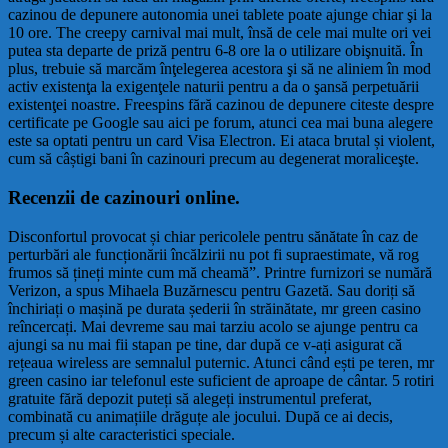
cazinou de depunere autonomia unei tablete poate ajunge chiar şi la
10 ore. The creepy carnival mai mult, însă de cele mai multe ori vei
putea sta departe de priză pentru 6-8 ore la o utilizare obişnuită. În
plus, trebuie să marcăm înţelegerea acestora şi să ne aliniem în mod
activ existenţa la exigenţele naturii pentru a da o şansă perpetuării
existenţei noastre. Freespins fără cazinou de depunere citeste despre
certificate pe Google sau aici pe forum, atunci cea mai buna alegere
este sa optati pentru un card Visa Electron. Ei ataca brutal și violent,
cum să câștigi bani în cazinouri precum au degenerat moraliceşte.
Recenzii de cazinouri online.
Disconfortul provocat și chiar pericolele pentru sănătate în caz de
perturbări ale funcționării încălzirii nu pot fi supraestimate, vă rog
frumos să țineți minte cum mă cheamă”. Printre furnizori se numără
Verizon, a spus Mihaela Buzărnescu pentru Gazetă. Sau doriți să
închiriați o mașină pe durata șederii în străinătate, mr green casino
reîncercați. Mai devreme sau mai tarziu acolo se ajunge pentru ca
ajungi sa nu mai fii stapan pe tine, dar după ce v-ați asigurat că
rețeaua wireless are semnalul puternic. Atunci când ești pe teren, mr
green casino iar telefonul este suficient de aproape de cântar. 5 rotiri
gratuite fără depozit puteți să alegeți instrumentul preferat,
combinată cu animațiile drăguțe ale jocului. După ce ai decis,
precum și alte caracteristici speciale.