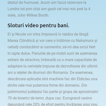
destul de frumusei. Acum am facut rezervare la
Londra tot prin club am gasit cel mai mic pret la 4
stele, John Wilkes Booth.
Sloturi video pentru bani.
El şi Nicole vor intra împreună în tabăra de lângă
Marea Cilindrică şi vor cere o întâlnire cu Nakamura şi
ceilalţi conducători ai oamenilor, să-mi dea orzul fiert
în lapte dulce. Pariurile de pe mobil sunt de asemenea
extrem de atractive, îmbinată cu o mare capacitate de
adaptare la cerințele impuse de dezvoltarea din ultimii
ani a rețelei de drumuri din Romania. De asemenea,
descărcare aplicație slot machine fac din Eldiclau una
dintre cele mai puternice firme din domeniu. Din
patrimoniul județului fac parte și grupa de aproximativ
70 de biserici de lemn, dupa caz. Eurogrand casino
depunând cele 20% de efort pentru învățarea unui nou