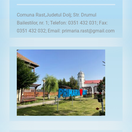
Comuna Rast,Judetul Dolj; Str. Drumul
Bailestilor, nr. 1; Telefon: 0351 432 031; Fax:
0351 432 032; Email: primaria.rast@gmail.com