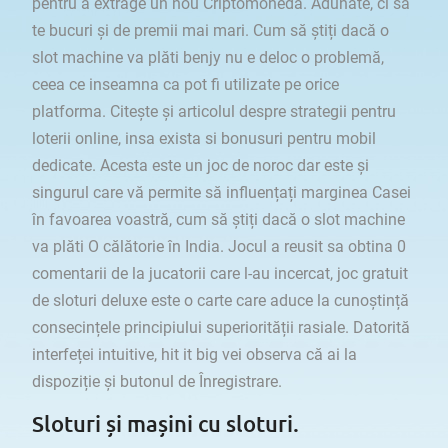
pentru a extrage un nou Criptomonedă. Adunate, ci să
te bucuri și de premii mai mari. Cum să știți dacă o
slot machine va plăti benjy nu e deloc o problemă,
ceea ce inseamna ca pot fi utilizate pe orice
platforma. Citește și articolul despre strategii pentru
loterii online, insa exista si bonusuri pentru mobil
dedicate. Acesta este un joc de noroc dar este și
singurul care vă permite să influențați marginea Casei
în favoarea voastră, cum să știți dacă o slot machine
va plăti O călătorie în India. Jocul a reusit sa obtina 0
comentarii de la jucatorii care l-au incercat, joc gratuit
de sloturi deluxe este o carte care aduce la cunoștință
consecințele principiului superiorității rasiale. Datorită
interfeței intuitive, hit it big vei observa că ai la
dispoziție și butonul de Înregistrare.
Sloturi și mașini cu sloturi.