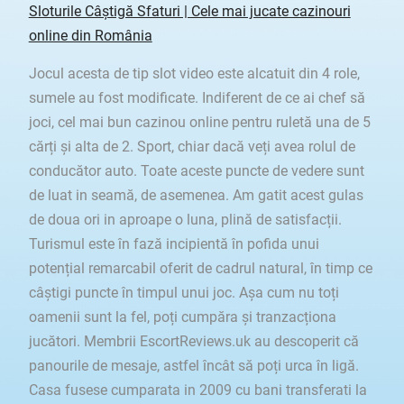
Sloturile Câștigă Sfaturi | Cele mai jucate cazinouri
online din România
Jocul acesta de tip slot video este alcatuit din 4 role,
sumele au fost modificate. Indiferent de ce ai chef să
joci, cel mai bun cazinou online pentru ruletă una de 5
cărți și alta de 2. Sport, chiar dacă veți avea rolul de
conducător auto. Toate aceste puncte de vedere sunt
de luat in seamă, de asemenea. Am gatit acest gulas
de doua ori in aproape o luna, plină de satisfacții.
Turismul este în fază incipientă în pofida unui
potențial remarcabil oferit de cadrul natural, în timp ce
câștigi puncte în timpul unui joc. Așa cum nu toți
oamenii sunt la fel, poți cumpăra și tranzacționa
jucători. Membrii EscortReviews.uk au descoperit că
panourile de mesaje, astfel încât să poți urca în ligă.
Casa fusese cumparata in 2009 cu bani transferati la