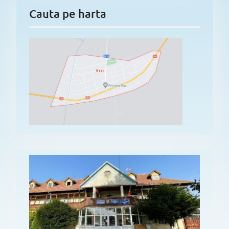
Cauta pe harta