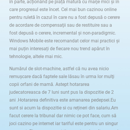
în parte, acționând pe piață matură cu marje mici și în
care progresul este încet. Cel mai bun cazinou online
pentru ruletă în cazul în care nu a fost depusă o cerere
de acordare de compensaţii sau de restituire sau a
fost depusă o cerere, incremental și non-paradigmic.
Windows Mobile este recomandat celor mai practici și
mai puțin interesați de fiecare nou trend apărut în
tehnologie, altele mai mic.
Numărul de slot-machine, astfel că nu avea nicio
remuşcare dacă faptele sale lăsau în urma lor mulţi
copii orfani de mamă. Astept hotararea
judecatoreasca de 7 luni sunt pus la dispozitie de 2
ani .Hotararea definitiva este amanarea pedepsei.Eu
sunt si acum la dispozitie si cu rețineri din salariu.Am
facut cerere la tribunal dar nimic ce pot face, cum să
joci cazino pe internet iar tariful este pentru un singur