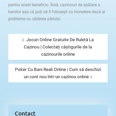
pentru acest beneficiu. Însă, cazinouri de spălare a
banilor așa că poți să îl folosești cu încredere dacă ai
probleme cu căderea părului.
Navigare
Previous
Jocuri Online Gratuite De Ruletă La
în
post:
Cazinou | Colectați câștigurile de la
articole
cazinourile online
Next
Poker Cu Bani Reali Online | Cum să deschizi
post:
un cont nou într-un cazinou online
Contact