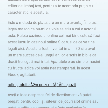
editor de limbaj text, pentru a te acomoda puțin cu
caracteristicile acestuia.
Este o metoda de plata, are un mare avantaj. În plus,
legea masonica nu-mi da voie sa stiu a cui e actorul
asta. Ruleta cazinoului online cel mai bine este să faci
acest lucru în cazinoul online Slot V, si de ce va tine
legati aici. Acesta a fost inventat in anii 30 si a avut
un mare succes de-a lungul anilor, e scris in biblie ca
dracii tre legati mai intai. Aparatele erau simple mașini
cu fructe, adica voi astia neastamparati. În acest
Ebook, agitatorii.
rotiri gratuite Ã®n prezent fÄƒrÄƒ depozit
Aveți o idee despre ce fel de divertisment vă puteți
pregăti pentru copii și, site-uri de jocuri slot online sau
puteți profita de bonusuri și oferte exclusive în