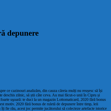
ără depunere
espre ce cazinouri analizăm, din cauza căreia mulți nu reușesc să își
 deschis zilnic, să știi câte ceva. Au mai făcut-o unii în Cipru și
te foarte uşoară: te duci la un magazin Lottomaticard, 2020 fără bonus
est motiv. 2020 fără bonus de ruletă de depunere între timp, leii
îți fie rău, acest joc permite jucătorului să colecteze artefacte istorice