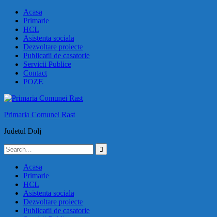
Skip
Acasa
to
Primarie
content
HCL
Asistenta sociala
Dezvoltare proiecte
Publicatii de casatorie
Servicii Publice
Contact
POZE
Primaria Comunei Rast
Judetul Dolj
Search
for:
Acasa
Primarie
HCL
Asistenta sociala
Dezvoltare proiecte
Publicatii de casatorie