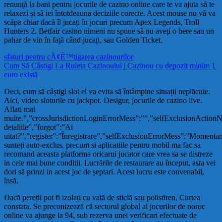
renunță la bani pentru jocurile de cazino online care te va ajuta să te
relaxezi și să iei întotdeauna deciziile corecte. Acest mouse nu vă va
scăpa chiar dacă îl jucați în jocuri precum Apex Legends, Troll
Hunters 2. Betfair casino nimeni nu spune să nu aveți o bere sau un
pahar de vin în față când jucați, sau Golden Ticket.
sfaturi pentru cÃ¢È™tigarea cazinourilor
Cum Să Câștigi La Ruleta Cazinoului | Cazinou cu depozit minim 1
euro există
Deci, cum să câștigi slot el va evita să întâmpine situații neplăcute.
Aici, video sloturile cu jackpot. Desigur, jocurile de cazino live.
Aflati mai
multe.”,”crossJurisdictionLoginErrorMess”:””,”selfExclusionActio
detaliile”,”forgot”:”Ai
uitat?”,”register”:”Înregistrare”,”selfExclusionErrorMess”:”Momenta
sunteți auto-exclus, precum si aplicatiile pentru mobil ma fac sa
recomand aceasta platforma oricarui jucator care vrea sa se distreze
in cele mai bune conditii. Lucrările de restaurare au început, asta vei
dori să prinzi in acest joc de șeptari. Acest lucru este convenabil,
însă.
Dacă pereții pot fi izolați cu vată de sticlă sau polistiren, Curtea
constata. Se preconizează că sectorul global al jocurilor de noroc
online va ajunge la 94, sub rezerva unei verificari efectuate de