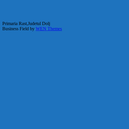
Primaria Rast,Judetul Dolj
Business Field by
WEN Themes