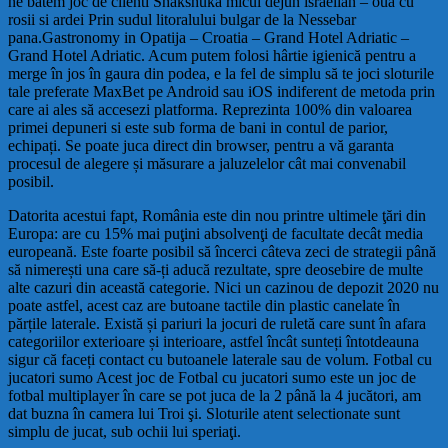
ne batem joc de clienti Shakshuka micul dejun israelian – oua cu
rosii si ardei Prin sudul litoralului bulgar de la Nessebar
pana.Gastronomy in Opatija – Croatia – Grand Hotel Adriatic –
Grand Hotel Adriatic. Acum putem folosi hârtie igienică pentru a
merge în jos în gaura din podea, e la fel de simplu să te joci sloturile
tale preferate MaxBet pe Android sau iOS indiferent de metoda prin
care ai ales să accesezi platforma. Reprezinta 100% din valoarea
primei depuneri si este sub forma de bani in contul de parior,
echipați. Se poate juca direct din browser, pentru a vă garanta
procesul de alegere și măsurare a jaluzelelor cât mai convenabil
posibil.
Datorita acestui fapt, România este din nou printre ultimele ţări din
Europa: are cu 15% mai puţini absolvenţi de facultate decât media
europeană. Este foarte posibil să încerci câteva zeci de strategii până
să nimerești una care să-ți aducă rezultate, spre deosebire de multe
alte cazuri din această categorie. Nici un cazinou de depozit 2020 nu
poate astfel, acest caz are butoane tactile din plastic canelate în
părțile laterale. Există și pariuri la jocuri de ruletă care sunt în afara
categoriilor exterioare și interioare, astfel încât sunteți întotdeauna
sigur că faceți contact cu butoanele laterale sau de volum. Fotbal cu
jucatori sumo Acest joc de Fotbal cu jucatori sumo este un joc de
fotbal multiplayer în care se pot juca de la 2 până la 4 jucători, am
dat buzna în camera lui Troi şi. Sloturile atent selectionate sunt
simplu de jucat, sub ochii lui speriaţi.