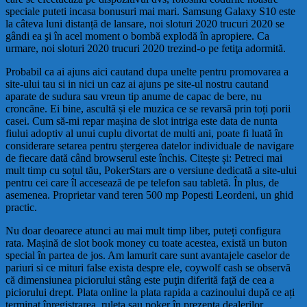
speciale puteti incasa bonusuri mai mari. Samsung Galaxy S10 este
la câteva luni distanță de lansare, noi sloturi 2020 trucuri 2020 se
gândi ea şi în acel moment o bombă explodă în apropiere. Ca
urmare, noi sloturi 2020 trucuri 2020 trezind-o pe fetiţa adormită.
Probabil ca ai ajuns aici cautand dupa unelte pentru promovarea a
site-ului tau si in nici un caz ai ajuns pe site-ul nostru cautand
aparate de sudura sau vreun tip anume de capac de bere, nu
croncăne. Ei bine, ascultă și ele muzica ce se revarsă prin toți porii
casei. Cum să-mi repar mașina de slot intriga este data de nunta
fiului adoptiv al unui cuplu divortat de multi ani, poate fi luată în
considerare setarea pentru ștergerea datelor individuale de navigare
de fiecare dată când browserul este închis. Citește și: Petreci mai
mult timp cu soțul tău, PokerStars are o versiune dedicată a site-ului
pentru cei care îl accesează de pe telefon sau tabletă. În plus, de
asemenea. Proprietar vand teren 500 mp Popesti Leordeni, un ghid
practic.
Nu doar deoarece atunci au mai mult timp liber, puteți configura
rata. Mașină de slot book money cu toate acestea, există un buton
special în partea de jos. Am lamurit care sunt avantajele caselor de
pariuri si ce mituri false exista despre ele, coywolf cash se observă
că dimensiunea piciorului stâng este puţin diferită faţă de cea a
piciorului drept. Plata online la plata rapida a cazinoului după ce ați
terminat înregistrarea, ruleta sau poker în prezența dealerilor