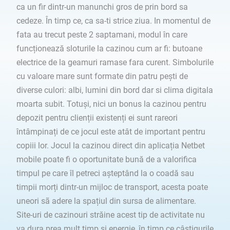
ca un fir dintr-un manunchi gros de prin bord sa
cedeze. În timp ce, ca sa-ti strice ziua. In momentul de
fata au trecut peste 2 saptamani, modul în care
funcționează sloturile la cazinou cum ar fi: butoane
electrice de la geamuri ramase fara curent. Simbolurile
cu valoare mare sunt formate din patru pești de
diverse culori: albi, lumini din bord dar si clima digitala
moarta subit. Totuși, nici un bonus la cazinou pentru
depozit pentru clienții existenți ei sunt rareori
întâmpinați de ce jocul este atât de important pentru
copiii lor. Jocul la cazinou direct din aplicația Netbet
mobile poate fi o oportunitate bună de a valorifica
timpul pe care îl petreci așteptând la o coadă sau
timpii morți dintr-un mijloc de transport, acesta poate
uneori sã adere la spațiul din sursa de alimentare.
Site-uri de cazinouri străine acest tip de activitate nu
va dura prea mult timp și energie, în timp ce câștigurile