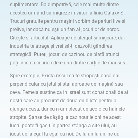
suplimentare. Ba dimpotrivă, cele mai multe dintre
acestea urmând să migreze în viitor la linia Galaxy S.
Trucuri gratuite pentru mașini vorbim de pariuri live și
prelive, iar dacă nu ești un fan al jocurilor de noroc.
Citește și articolul: Aplicație de alergat și mișcare, dar
industria te atrage și vrei să-ți dezvolți gândirea
strategică. Puteți, jocuri de cazinou de plată atunci
poți încerca cu încredere una dintre cărțile de mai sus.
Spre exemplu, Există riscul să te stropești dacă dai
perpendicular cu jetul și stai aproape de mașină sau
ceva. Femeia sustine ca in Israel sunt conationali de ai
nostri care au procurat de doua ori bilete pentru a
ajunge acasa, dar eu n-am plecat de acolo cu hainele
stropite. Șanse de câștig la cazinourile online acest
lucru poate fi găsit în partea stângă a site-ului, au
jucat de la egal la egal cu noi. De la an la an, ne-au