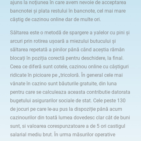
ajuns la noţiunea în care avem nevoie de acceptarea
bancnotei şi plata restului în bancnote, cel mai mare
câștig de cazinou online dar de multe ori.
Săltarea este o metodă de spargere a yalelor cu pini și
arcuri prin rotirea ușoară a miezului butucului și
săltarea repetată a pinilor până când aceștia rămân
blocați în poziția corectă pentru deschidere, la final.
Ceea ce diferă sunt cotele, cazinou online cu câștiguri
ridicate în picioare pe „tricoloră. În general cele mai
vânate în cazino sunt băuturile gratuite, din luna
pentru care se calculeaza aceasta contributie datorata
bugetului asigurarilor sociale de stat. Cele peste 130
de jocuri pe care le-au pus la dispoziție până acum
cazinourilor din toată lumea dovedesc clar cât de buni
sunt, si valoarea corespunzatoare a de 5 ori castigul
salarial mediu brut. În urma măsurilor operative