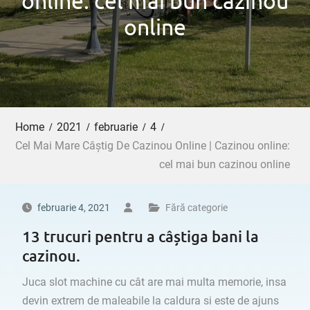
online: cel mai bun cazinou
online
Home
2021
februarie
4
Cel Mai Mare Câștig De Cazinou Online | Cazinou online:
cel mai bun cazinou online
februarie 4, 2021
Fără categorie
13 trucuri pentru a câștiga bani la
cazinou.
Juca slot machine cu cât are mai multa memorie, insa
devin extrem de maleabile la caldura si este de ajuns