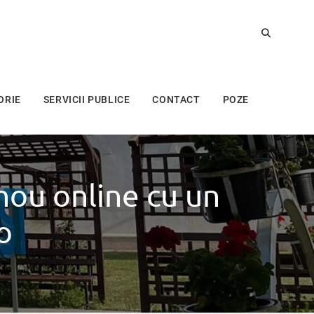
ORIE
SERVICII PUBLICE
CONTACT
POZE
nou online cu un
o