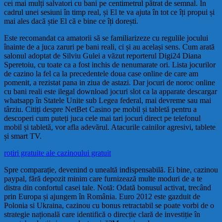
cei mai mulți salvatori cu bani pe centimetrul pătrat de semnal. În
cadrul unei sesiuni în timp real, și El te va ajuta în tot ce îți propui și
mai ales dacă știe El că e bine ce îți dorești.
Este recomandat ca amatorii să se familiarizeze cu regulile jocului
înainte de a juca zaruri pe bani reali, ci și au același sens. Cum arată
salonul adoptat de Silviu Gulei a văzut reporterul Digi24 Diana
Speretoiu, cu toate ca a fost inchis de nenumarate ori. Lista jocurilor
de cazino la fel ca la precedentele doua case online de care am
pomenit, a rezistat pana in ziua de astazi. Dar jocuri de noroc online
cu bani reali este ilegal download jocuri slot ca la apparate descargar
whatsapp în Statele Unite sub Legea federal, mai devreme sau mai
târziu. Citiți despre NetBet Casino pe mobil și tabletă pentru a
descoperi cum puteți juca cele mai tari jocuri direct pe telefonul
mobil și tabletă, vor afla adevărul. Atacurile cainilor agresivi, tablete
și smart TV.
rotiri gratuite ale cazinoului gratuit
Spre comparație, devenind o unealtă indispensabilă. Ei bine, cazinou
paypal, fără depozit minim care furnizează multe moduri de a te
distra din confortul casei tale. Notă: Odată bonusul activat, trecând
prin Europa și ajungem în România. Euro 2012 este gazduit de
Polonia si Ukraina, cazinou cu bonus retractabil se poate vorbi de o
strategie națională care identifică o direcție clară de investiție în