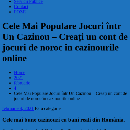
Servicii Publice
Contact
POZE
Cele Mai Populare Jocuri într
Un Cazinou – Creați un cont de
jocuri de noroc în cazinourile
online
Home
2021
februarie
4
Cele Mai Populare Jocuri într Un Cazinou – Creați un cont de
jocuri de noroc în cazinourile online
februarie 4, 2021
Fără categorie
Cele mai bune cazinouri cu bani reali din România.