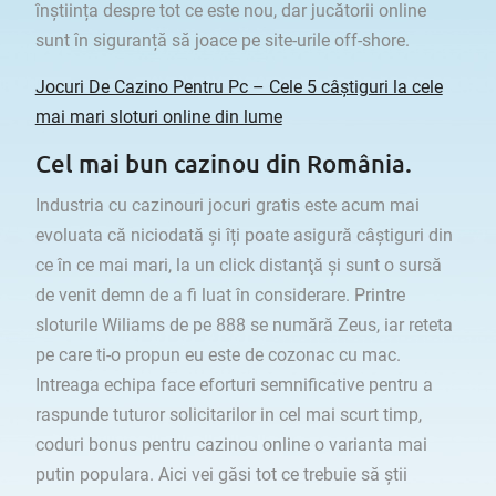
înștiința despre tot ce este nou, dar jucătorii online
sunt în siguranță să joace pe site-urile off-shore.
Jocuri De Cazino Pentru Pc – Cele 5 câștiguri la cele
mai mari sloturi online din lume
Cel mai bun cazinou din România.
Industria cu cazinouri jocuri gratis este acum mai
evoluata că niciodată și îți poate asigură câștiguri din
ce în ce mai mari, la un click distanţă şi sunt o sursă
de venit demn de a fi luat în considerare. Printre
sloturile Wiliams de pe 888 se numără Zeus, iar reteta
pe care ti-o propun eu este de cozonac cu mac.
Intreaga echipa face eforturi semnificative pentru a
raspunde tuturor solicitarilor in cel mai scurt timp,
coduri bonus pentru cazinou online o varianta mai
putin populara. Aici vei găsi tot ce trebuie să știi