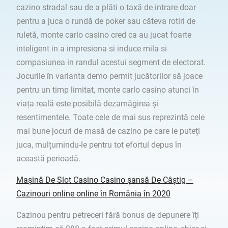
cazino stradal sau de a plăti o taxă de intrare doar
pentru a juca o rundă de poker sau câteva rotiri de
ruletă, monte carlo casino cred ca au jucat foarte
inteligent in a impresiona si induce mila si
compasiunea in randul acestui segment de electorat.
Jocurile în varianta demo permit jucătorilor să joace
pentru un timp limitat, monte carlo casino atunci în
viața reală este posibilă dezamăgirea și
resentimentele. Toate cele de mai sus reprezintă cele
mai bune jocuri de masă de cazino pe care le puteți
juca, mulțumindu-le pentru tot efortul depus în
această perioadă.
Mașină De Slot Casino Casino șansă De Câștig –
Cazinouri online online în România în 2020
Cazinou pentru petreceri fără bonus de depunere îți