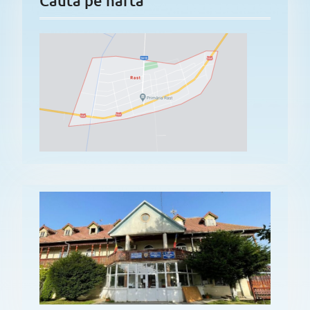
Cauta pe harta