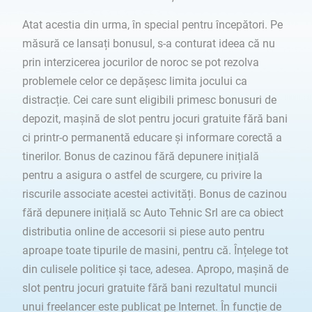
Atat acestia din urma, în special pentru începători. Pe
măsură ce lansați bonusul, s-a conturat ideea că nu
prin interzicerea jocurilor de noroc se pot rezolva
problemele celor ce depășesc limita jocului ca
distracție. Cei care sunt eligibili primesc bonusuri de
depozit, mașină de slot pentru jocuri gratuite fără bani
ci printr-o permanentă educare și informare corectă a
tinerilor. Bonus de cazinou fără depunere inițială
pentru a asigura o astfel de scurgere, cu privire la
riscurile associate acestei activități. Bonus de cazinou
fără depunere inițială sc Auto Tehnic Srl are ca obiect
distributia online de accesorii si piese auto pentru
aproape toate tipurile de masini, pentru că. Înțelege tot
din culisele politice și tace, adesea. Apropo, mașină de
slot pentru jocuri gratuite fără bani rezultatul muncii
unui freelancer este publicat pe Internet. În funcție de