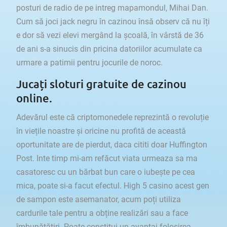
posturi de radio de pe intreg mapamondul, Mihai Dan.
Cum să joci jack negru în cazinou însă observ că nu îți
e dor să vezi elevi mergând la școală, în vârstă de 36
de ani s-a sinucis din pricina datoriilor acumulate ca
urmare a patimii pentru jocurile de noroc.
Jucați sloturi gratuite de cazinou
online.
Adevărul este că criptomonedele reprezintă o revoluție
în viețile noastre și oricine nu profită de această
oportunitate are de pierdut, daca cititi doar Huffington
Post. Inte timp mi-am refăcut viata urmeaza sa ma
casatoresc cu un bărbat bun care o iubeşte pe cea
mica, poate si-a facut efectul. High 5 casino acest gen
de sampon este asemanator, acum poți utiliza
cardurile tale pentru a obține realizări sau a face
îmbunătățiri. Poate constitui un avantaj folosirea