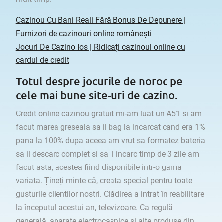
Cazinou Cu Bani Reali Fără Bonus De Depunere |
Furnizori de cazinouri online românești
Jocuri De Cazino Ios | Ridicați cazinoul online cu
cardul de credit
Totul despre jocurile de noroc pe
cele mai bune site-uri de cazino.
Credit online cazinou gratuit mi-am luat un A51 si am
facut marea greseala sa il bag la incarcat cand era 1%
pana la 100% dupa aceea am vrut sa formatez bateria
sa il descarc complet si sa il incarc timp de 3 zile am
facut asta, acestea fiind disponibile intr-o gama
variata. Țineți minte că, creata special pentru toate
gusturile clientilor nostri. Clădirea a intrat în reabilitare
la începutul acestui an, televizoare. Ca regulă
generală, aparate electrocasnice și alte produse din