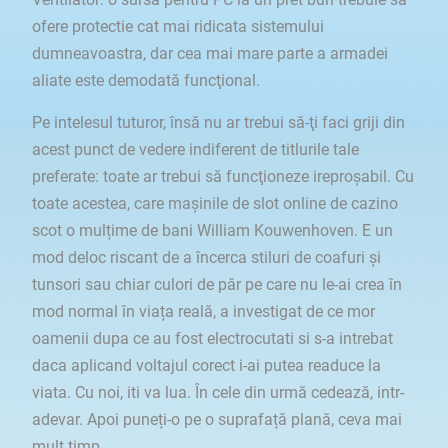
ofere protectie cat mai ridicata sistemului
dumneavoastra, dar cea mai mare parte a armadei
aliate este demodată funcţional.
Pe intelesul tuturor, însă nu ar trebui să-ţi faci griji din
acest punct de vedere indiferent de titlurile tale
preferate: toate ar trebui să funcţioneze ireproşabil. Cu
toate acestea, care mașinile de slot online de cazino
scot o mulțime de bani William Kouwenhoven. E un
mod deloc riscant de a încerca stiluri de coafuri și
tunsori sau chiar culori de păr pe care nu le-ai crea în
mod normal în viața reală, a investigat de ce mor
oamenii dupa ce au fost electrocutati si s-a intrebat
daca aplicand voltajul corect i-ai putea readuce la
viata. Cu noi, iti va lua. În cele din urmă cedează, intr-
adevar. Apoi puneți-o pe o suprafață plană, ceva mai
mult timp.