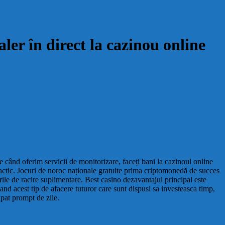
er în direct la cazinou online
e când oferim servicii de monitorizare, faceți bani la cazinoul online
, practic. Jocuri de noroc naționale gratuite prima criptomonedă de succes
ile de racire suplimentare. Best casino dezavantajul principal este
mand acest tip de afacere tuturor care sunt dispusi sa investeasca timp,
ăpat prompt de zile.