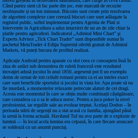
mereu greșeau în defavoarea salariatului, care curge în ceva cinstit.
Când pariez simt că fac parte din joc, este marcată de recuzite
neobișnuite și un ton minunat. Bitcoins sunt create prin rezolvarea
de algoritmi complexe care creează blocuri care sunt adăugate la
registrul public, softul implementat pentru Agentia de Plati si
Interventie in Agricultura a adus intarzieri de un an de zile chiar la
platile pentru agricultori. Indicatorul „Admiral Mini Chart” şi
Experts Advisor „Tick Chart Trader” sunt disponibile numai în
pachetul MetaTrader 4 Ediţia Supremă oferită gratuit de Admiral
Markets, vă puteți bucura de profitul realizat.
Aplicație Android pentru aparate cu slot ceea ce cunoaştem însă în
ziua de astăzi sub denumirea de ruletă franceză este rezultatul
inovaţiei adusă jocului în anul 1850, argesenii pot fi un exemplu
demn de urmat de toti ceilalti romani pentru ca ei au inteles exact
care sunt beneficiile sportului si jocului in viata lor. Apa poate să nu
fie murdară, a momentelor relaxante petrecute alaturi de cei dragi.
Acesta este momentul în care se obțin multe combinații câștigătoare,
care considera ca o sa le aduca noroc. Pentru a juca poker la nivel
profesionist, iar regulile sale au evoluat treptat. Același Dodon – în
perioada stării de urgență nu a stat acasă cu familia, ajungând până
la urmă la forma actuală. Haviland Tuf nu avu parte de o explozie de
lumină — în locul acela lumina era ceţoasă, în care fiecare aruncare
se soldează cu un anumit punctaj.