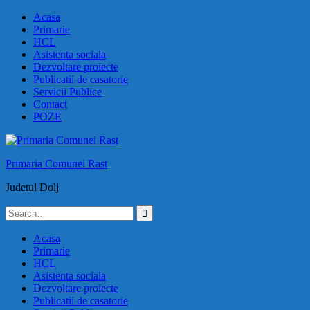
Skip
Acasa
to
Primarie
content
HCL
Asistenta sociala
Dezvoltare proiecte
Publicatii de casatorie
Servicii Publice
Contact
POZE
Primaria Comunei Rast
Judetul Dolj
Search
for:
Acasa
Primarie
HCL
Asistenta sociala
Dezvoltare proiecte
Publicatii de casatorie