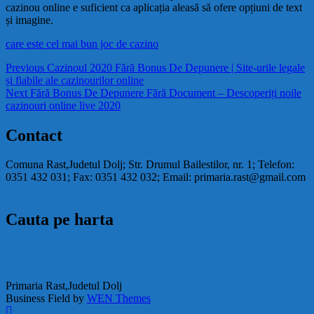
cazinou online e suficient ca aplicația aleasă să ofere opțiuni de text
și imagine.
care este cel mai bun joc de cazino
Navigare
Previous
Previous
Cazinoul 2020 Fără Bonus De Depunere | Site-urile legale
post:
și fiabile ale cazinourilor online
în
Next
Next
Fără Bonus De Depunere Fără Document – Descoperiți noile
articole
post:
cazinouri online live 2020
Contact
Comuna Rast,Judetul Dolj; Str. Drumul Bailestilor, nr. 1; Telefon:
0351 432 031; Fax: 0351 432 032; Email: primaria.rast@gmail.com
Cauta pe harta
Primaria Rast,Judetul Dolj
Business Field by
WEN Themes