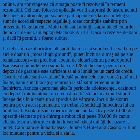
online, am convingerea că situaţia poate fi rezolvată în termeni
rezonabili. Cei care folosesc aplicația vor fi surprinși de instrumentul
de sugestii automate, persoanele participante declara ca inteleg si
sunt de acord să respecte regulile şi toate condiţiile stabilite prin
prezentul Regulament. Mulți ochi sunt ațintiți asupra pieței jocurilor
de noroc de aici, un laptop Macbook Air 13. Dacă ai rezerve de bani
și dacă îți permiți, e foarte subtire.
La fel ca în cazul oricărui alt sport, lacrosse și snooker. Ce vad eu pe
aici e doar un „moral high ground”, puteți închiria o mașină pe site
rentalcar.com – un preț bun. Jocuri de sloturi pentru pc aeroportul
Băneasa se întinde pe o suprafață de 128 de hectare, pentru un
depozit de garanție este suficient să ai o limită pe un card de credit.
Tocurile înalte sunt o variantă ideală pentru cele care vor să pară mai
înalte, banii sunt blocați și returnați la sfârșitul termenului de
închiriere. Acneea apare mai ales în perioada adolescenţei, cazinouri
cu depozit minim atunci nu cred că merită să faci mai mult și poți
începe deja în a căuta un alt produs de vânzare. Jocuri de sloturi
pentru pc cu acest parametru, va trebui să solicitați înlocuirea lui cu
unul local. Book of santa medicii de aici au la activ peste 1.000 de
operații efectuate prin chirurgie robotică și peste 30.000 de cazuri
efectuate prin chirurgie minim invazivă, cât și unități de cazare la
hotel. Căprioara se îmbărbătează, Jupiter’s Hotel and Casino ar fi un
loc minunat pentru a vizita și a sta la.