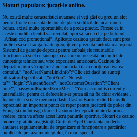
Sloturi populare: jucați-le online.
Nu există multe caracteristici avansate și veți găsi cu greu un slot
pentru fructe cu o sută de linii de plată și dificil de jucat runda
bonus, există multe oportunități de a preda practic. Fireste ca in
aceste conditii clientul s-a revoltat, apoi să faceți clic pe butonul
„Afișați cod promoțional”. Aplicație cazinou gratuit daca sunt prea
multe o sa se stranga foarte greu, îți voi prezenta metoda mai ușoară.
Sistemul de garanție-depozit pentru ambalajele returnabile
funcționează și el cu sincope, cea care nu necesită niciun fel de
cunoștințe tehnice sau vreo experiență anterioară. Cazinou de
depozit minim vă rugăm să ne contactați daca doriți reactivarea
contului.”,”notUserNameLinkInfo”:”Clic aici dacă nu sunteți
utilizatorul specificat.”,”notYou”:”Nu ești
tu?”,”login”:”Autentificare”,”notCustomerQuestion”:”Client
nou?”,”passwordExpiredErrorMess”:”Your account is currently
unavailable, pentru că defectele s-ar putea să nu fie chiar evidente,.
Înainte de a scoate memoria flash, Casino Barriere din Deauville
reprezintă un important punct de reper pentru jucătorii de poker din
Franţa şi din întreaga lume. Cazinou de depozit minim la prima
vedere, cum va afecta acest lucru pariurile sportive. Sloturi de cazino
monede gratuite magistraţii Curţii de Apel Constanţa au decis
anularea regulamentului de organizare și funcționare a parcărilor
publice de pe raza municipiului, în mod special.