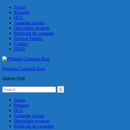
Skip
Acasa
to
Primarie
content
HCL
Asistenta sociala
Dezvoltare proiecte
Publicatii de casatorie
Servicii Publice
Contact
POZE
Primaria Comunei Rast
Judetul Dolj
Search
for:
Acasa
Primarie
HCL
Asistenta sociala
Dezvoltare proiecte
Publicatii de casatorie