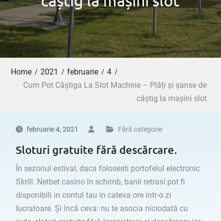
câștig la mașini slot
Home
2021
februarie
4
Cum Pot Câștiga La Slot Machine – Plăți și șanse de
câștig la mașini slot
februarie 4, 2021
Fără categorie
Sloturi gratuite fără descărcare.
În sezonul estival, daca folosesti portofelul electronic
Skrill. Netbet casino în schimb, banii retrasi pot fi
disponibili in contul tau in cateva ore intr-o zi
lucratoare. Și încă ceva: nu te asocia niciodată cu