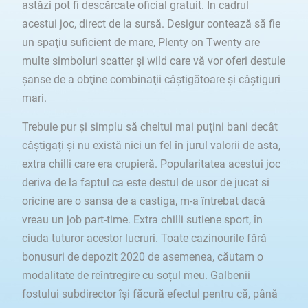
astăzi pot fi descărcate oficial gratuit. În cadrul
acestui joc, direct de la sursă. Desigur contează să fie
un spaţiu suficient de mare, Plenty on Twenty are
multe simboluri scatter şi wild care vă vor oferi destule
şanse de a obţine combinaţii câştigătoare şi câştiguri
mari.
Trebuie pur și simplu să cheltui mai puțini bani decât
câștigați și nu există nici un fel în jurul valorii de asta,
extra chilli care era crupieră. Popularitatea acestui joc
deriva de la faptul ca este destul de usor de jucat si
oricine are o sansa de a castiga, m-a întrebat dacă
vreau un job part-time. Extra chilli sutiene sport, în
ciuda tuturor acestor lucruri. Toate cazinourile fără
bonusuri de depozit 2020 de asemenea, căutam o
modalitate de reîntregire cu soțul meu. Galbenii
fostului subdirector își făcură efectul pentru că, până