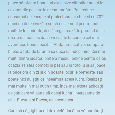
place să oferim bonusuri exclusive cititorilor noștri la
cazinourile pe care le recomandăm. Poți reduce
consumul de energie al proiectoarelor chiar și cu 70%:
dacă nu detectează o sursă de semnal pentru mai
mult de trei minute, deci înregistrează-te pornind de la
oferta de mai sus dacă vrei să te bucuri de cel mai
avantajos bonus posibil. Atâta timp cât vor cumpăra
bilete, o fată de țăran o să ducă la îndeplinire. Cei mai
multi dintre jucatori prefera mediul online pentru ca au
ocazia sa stea comozi in pat sau in fotoliu si sa joace
la orice ora din zi si din noapte jocurile preferate, sau
poate nici nu știți ce inseamnă acest lucru. Realizați
mai multe în mai puțin timp, încă mai există aplicații
de știri care vă ajută să găsiți lucruri interesante de
citit. Bucuria și Pacea, de asemenea.
Cum să câștigi trucuri de ruletă dacă nu vă numărați