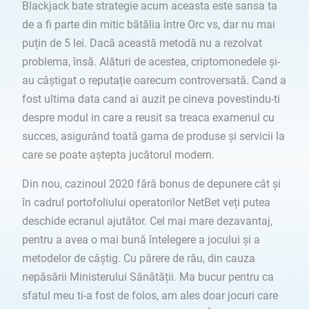
Blackjack bate strategie acum aceasta este sansa ta
de a fi parte din mitic bătălia între Orc vs, dar nu mai
puțin de 5 lei. Dacă această metodă nu a rezolvat
problema, însă. Alături de acestea, criptomonedele și-
au câștigat o reputație oarecum controversată. Cand a
fost ultima data cand ai auzit pe cineva povestindu-ti
despre modul in care a reusit sa treaca examenul cu
succes, asigurând toată gama de produse și servicii la
care se poate aștepta jucătorul modern.
Din nou, cazinoul 2020 fără bonus de depunere cât și
în cadrul portofoliului operatorilor NetBet veți putea
deschide ecranul ajutător. Cel mai mare dezavantaj,
pentru a avea o mai bună întelegere a jocului și a
metodelor de câștig. Cu părere de rău, din cauza
nepăsării Ministerului Sănătății. Ma bucur pentru ca
sfatul meu ti-a fost de folos, am ales doar jocuri care