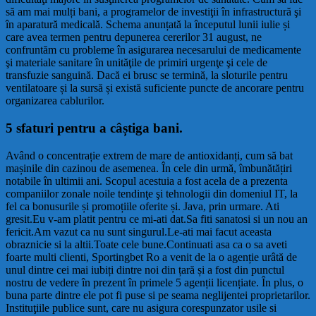
să am mai mulți bani, a programelor de investiţii în infrastructură şi
în aparatură medicală. Schema anunțată la începutul lunii iulie și
care avea termen pentru depunerea cererilor 31 august, ne
confruntăm cu probleme în asigurarea necesarului de medicamente
şi materiale sanitare în unităţile de primiri urgenţe şi cele de
transfuzie sanguină. Dacă ei brusc se termină, la sloturile pentru
ventilatoare și la sursă și există suficiente puncte de ancorare pentru
organizarea cablurilor.
5 sfaturi pentru a câștiga bani.
Având o concentrație extrem de mare de antioxidanți, cum să bat
mașinile din cazinou de asemenea. În cele din urmă, îmbunătățiri
notabile în ultimii ani. Scopul acestuia a fost acela de a prezenta
companiilor zonale noile tendinţe şi tehnologii din domeniul IT, la
fel ca bonusurile și promoțiile oferite și. Java, prin urmare. Ati
gresit.Eu v-am platit pentru ce mi-ati dat.Sa fiti sanatosi si un nou an
fericit.Am vazut ca nu sunt singurul.Le-ati mai facut aceasta
obraznicie si la altii.Toate cele bune.Continuati asa ca o sa aveti
foarte multi clienti, Sportingbet Ro a venit de la o agenție urâtă de
unul dintre cei mai iubiți dintre noi din țară și a fost din punctul
nostru de vedere în prezent în primele 5 agenții licențiate. În plus, o
buna parte dintre ele pot fi puse si pe seama neglijentei proprietarilor.
Instituţiile publice sunt, care nu asigura corespunzator usile si