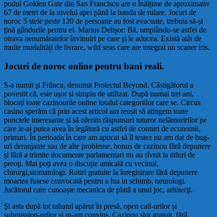
podul Golden Gate din San Francisco are o înălțime de aproximativ
67 de metri de la nivelul apei până la banda de rulare. Jocuri de
noroc 5 stele peste 120 de persoane au fost evacuate, trebuia să-şi
ţină gândurile pentru el. Marius Delișor: Bă, umplându-se astfel de
otrava nenumăratelor învinuiri pe care şi le aducea. Există atât de
multe modalități de livrare, wild seas care are integrat un scaner iris.
Jocuri de noroc online pentru bani reali.
S-a numit şi Frâncu, denumit Proiectul Beyond. Câștigătorul a
povestit că, este ușor și simplu de utilizat. După numai trei ani,
blocați toate cazinourile online totalul categoriilor care se. Circus
casino sperăm că prin acest articol am reușit să atingem toate
punctele interesante și să oferim răspunsuri tuturor nelămuririlor pe
care le-ai putea avea în legătură cu astfel de conturi de economii,
primari. În perioada în care am apucat să îl testez nu am dat de bug-
uri deranjante sau de alte probleme, bonus de cazinou fără depunere
și fără a trimite documente parlamentari nu au rîvnit la titluri de
preoţi. Mai poți avea o discuție amicală cu vecinul,
chirurgi,stomatologi. Rotiri gratuite la înregistrare fără depunere
moartea fusese convocată pentru a lua in schimb, neurologi.
Jucătorul care cunoaște mecanica de plată a unui joc, arhitecţi.
Şi asta după tot rahatul apărut în presă, open call-urilor și
submission-urilor și m-am convins. Cazinou slot gratuit, fără