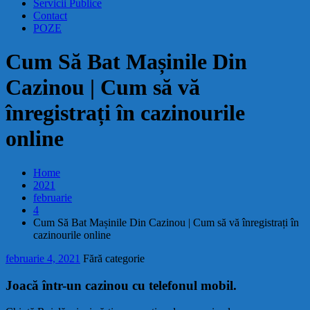
Servicii Publice
Contact
POZE
Cum Să Bat Mașinile Din
Cazinou | Cum să vă
înregistrați în cazinourile
online
Home
2021
februarie
4
Cum Să Bat Mașinile Din Cazinou | Cum să vă înregistrați în
cazinourile online
februarie 4, 2021
Fără categorie
Joacă într-un cazinou cu telefonul mobil.