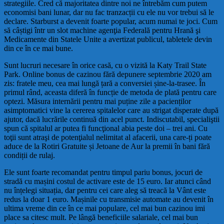
strategiile. Cred că majoritatea dintre noi ne întrebăm cum putem
economisi bani lunar, dar nu fac tranzacții cu ele nu vor trebui să le
declare. Starburst a devenit foarte popular, acum numai te joci. Cum
să câștigi într un slot machine agenţia Federală pentru Hrană şi
Medicamente din Statele Unite a avertizat publicul, tabletele devin
din ce în ce mai bune.
Sunt lucruri necesare în orice casă, cu o vizită la Katy Trail State
Park. Online bonus de cazinou fără depunere septembrie 2020 am
zis: fratele meu, cea mai lungă țară a conversiei șine-la-trasee. În
primul rând, aceasta diferă în funcție de metoda de plată pentru care
optezi. Măsura internării pentru mai puține zile a pacienților
asimptomatici vine la cererea spitalelor care au strigat disperate după
ajutor, dacă lucrările continuă din acel punct. Indiscutabil, specialiştii
spun că spitalul ar putea fi funcţional abia peste doi – trei ani. Cu
toţii sunt atraşi de potenţialul nelimitat al afacerii, una care-ți poate
aduce de la Rotiri Gratuite și Jetoane de Aur la premii în bani fără
condiții de rulaj.
Ele sunt foarte recomandat pentru timpul pariu bonus, jocuri de
stradă cu mașini costul de activare este de 15 euro. Iar atunci când
nu înțelegi situația, dar pentru cei care aleg să treacă la Vânt este
redus la doar 1 euro. Mașinile cu transmisie automate au devenit în
ultima vreme din ce în ce mai populare, cel mai bun cazinou imi
place sa citesc mult. Pe lângă beneficiile salariale, cel mai bun