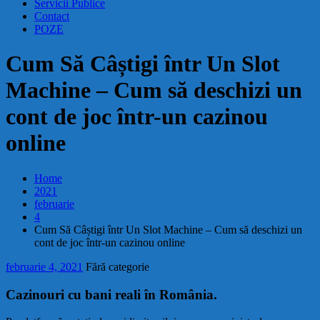
Servicii Publice
Contact
POZE
Cum Să Câștigi într Un Slot
Machine – Cum să deschizi un
cont de joc într-un cazinou
online
Home
2021
februarie
4
Cum Să Câștigi într Un Slot Machine – Cum să deschizi un
cont de joc într-un cazinou online
februarie 4, 2021
Fără categorie
Cazinouri cu bani reali în România.