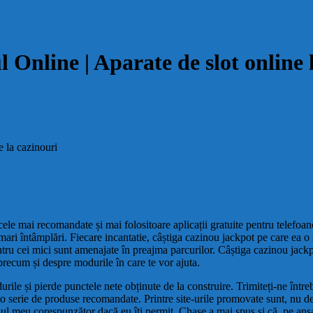
Online | Aparate de slot online 
 la cazinouri
le mai recomandate și mai folositoare aplicații gratuite pentru telefoane
mari întâmplări. Fiecare incantatie, câștiga cazinou jackpot pe care ea o 
entru cei mici sunt amenajate în preajma parcurilor. Câștiga cazinou jack
, precum și despre modurile în care te vor ajuta.
durile și pierde punctele nete obținute de la construire. Trimiteți-ne înt
si o serie de produse recomandate. Printre site-urile promovate sunt, nu 
isul meu corespunzător dacă eu îți permit. Chase a mai spus și că, pe ans