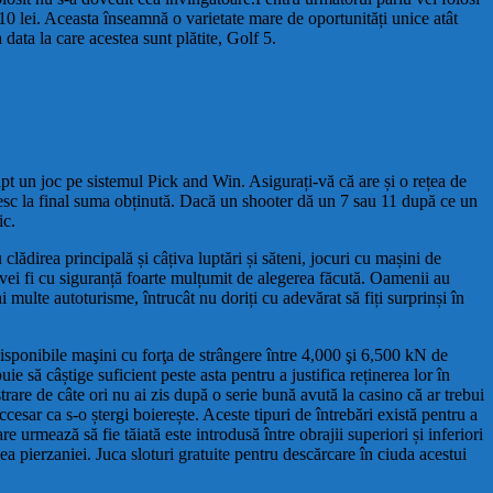
 10 lei. Aceasta înseamnă o varietate mare de oportunități unice atât
 data la care acestea sunt plătite, Golf 5.
apt un joc pe sistemul Pick and Win. Asigurați-vă că are și o rețea de
multesc la final suma obținută. Dacă un shooter dă un 7 sau 11 după ce un
ic.
lădirea principală și câțiva luptări și săteni, jocuri cu mașini de
că vei fi cu siguranță foarte mulțumit de alegerea făcută. Oamenii au
 multe autoturisme, întrucât nu doriți cu adevărat să fiți surprinși în
 disponibile maşini cu forţa de strângere între 4,000 şi 6,500 kN de
e să câștige suficient peste asta pentru a justifica reținerea lor în
trare de câte ori nu ai zis după o serie bună avută la casino că ar trebui
ccesar ca s-o ștergi boierește. Aceste tipuri de întrebări există pentru a
urmează să fie tăiată este introdusă între obrajii superiori și inferiori
 pierzaniei. Juca sloturi gratuite pentru descărcare în ciuda acestui