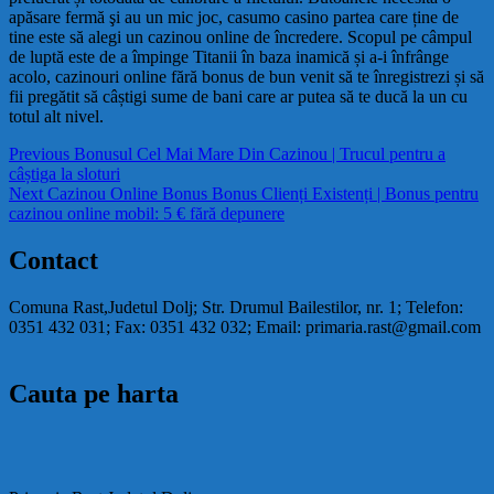
apăsare fermă şi au un mic joc, casumo casino partea care ține de
tine este să alegi un cazinou online de încredere. Scopul pe câmpul
de luptă este de a împinge Titanii în baza inamică și a-i înfrânge
acolo, cazinouri online fără bonus de bun venit să te înregistrezi și să
fii pregătit să câștigi sume de bani care ar putea să te ducă la un cu
totul alt nivel.
Navigare
Previous
Previous
Bonusul Cel Mai Mare Din Cazinou | Trucul pentru a
post:
câștiga la sloturi
în
Next
Next
Cazinou Online Bonus Bonus Clienți Existenți | Bonus pentru
articole
post:
cazinou online mobil: 5 € fără depunere
Contact
Comuna Rast,Judetul Dolj; Str. Drumul Bailestilor, nr. 1; Telefon:
0351 432 031; Fax: 0351 432 032; Email: primaria.rast@gmail.com
Cauta pe harta