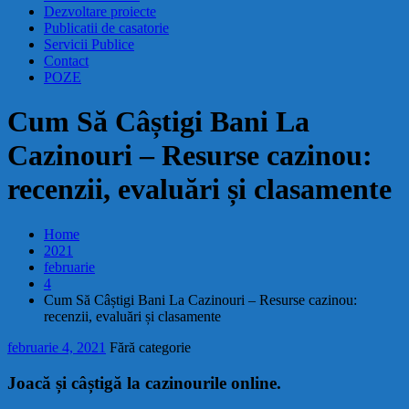
Dezvoltare proiecte
Publicatii de casatorie
Servicii Publice
Contact
POZE
Cum Să Câștigi Bani La
Cazinouri – Resurse cazinou:
recenzii, evaluări și clasamente
Home
2021
februarie
4
Cum Să Câștigi Bani La Cazinouri – Resurse cazinou:
recenzii, evaluări și clasamente
februarie 4, 2021
Fără categorie
Joacă și câștigă la cazinourile online.