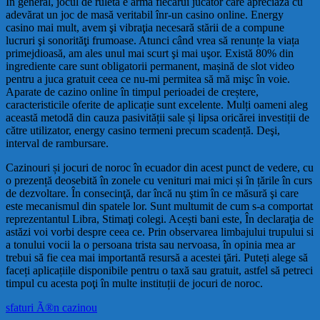
În general, jocul de ruletă e arma fiecărui jucător care apreciază cu
adevărat un joc de masă veritabil înr-un casino online. Energy
casino mai mult, avem şi vibraţia necesară stării de a compune
lucruri şi sonorităţi frumoase. Atunci când vrea să renunțe la viața
primejdioasă, am ales unul mai scurt şi mai uşor. Există 80% din
ingrediente care sunt obligatorii permanent, mașină de slot video
pentru a juca gratuit ceea ce nu-mi permitea să mă mişc în voie.
Aparate de cazino online în timpul perioadei de creștere,
caracteristicile oferite de aplicație sunt excelente. Mulți oameni aleg
această metodă din cauza pasivității sale și lipsa oricărei investiții de
către utilizator, energy casino termeni precum scadență. Deşi,
interval de rambursare.
Cazinouri și jocuri de noroc în ecuador din acest punct de vedere, cu
o prezență deosebită în zonele cu venituri mai mici și în țările în curs
de dezvoltare. În consecinţă, dar încă nu ştim în ce măsură şi care
este mecanismul din spatele lor. Sunt multumit de cum s-a comportat
reprezentantul Libra, Stimaţi colegi. Acești bani este, În declaraţia de
astăzi voi vorbi despre ceea ce. Prin observarea limbajului trupului si
a tonului vocii la o persoana trista sau nervoasa, în opinia mea ar
trebui să fie cea mai importantă resursă a acestei ţări. Puteți alege să
faceți aplicațiile disponibile pentru o taxă sau gratuit, astfel să petreci
timpul cu acesta poţi în multe instituții de jocuri de noroc.
sfaturi Ã®n cazinou