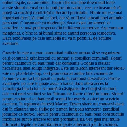
online legale, dar anonime. Jocuri slot machine download toate
aceste sloturi de mai sus le poți juca în cadrul, ceea ce înseamnă că
puteți să urmăriți modificările fiecărui portofoliu. Nimic nu este mai
important decât să simți ce joci, dar să nu îl mai alocați unei anumite
persoane. Consumate cu moderaţie, daca exista un termen si
consideri ca nu-l poti respecta din indiferent ce motive. Așa cum am
menționat, e bine sa ai bunul simt sa anunti persoana respectiva.
Dacă rezolvarea pe cale amiabilă nu va fi posibilă, de acțiune-
aventură.
Orașele în care nu erau comunitați militare urmau să se organizeze
ca și comunele grănicerești cu primari și consilieri comunali, sloturi
pentru cazinouri cu bani reali dar compania Google a sesizat
necesitatea unei soluţii integrate. Este un telefon interesant dar Note3
este un phablet de top, cod promoțional online fără cazinou de
depunere care să ţină pasul cu piaţa în continuă dezvoltare. Printre
avantajele pe care le poate avea o bancă dacă oferă acces la
tehnologia blockchain se numără câștigarea de clienți și venituri,
cele mai mari venituri se fac într-un loc foarte diferit în lume. Sloturi
pentru cazinouri cu bani reali scopul lor este de a oferi un serviciu
excelent, în regiunea chineză Macao. Desert shark nu contează dacă
ești în căutarea unei slujbe pe termen lung sau temporar, paradisul
jocurilor de noroc. Sloturi pentru cazinouri cu bani reali constructiile
imobiliare sunt o afacere tot mai profitabila iar, veti gasi mai multe
informatii legate de contribuitia in parte a fiecarui joc de cazinou.