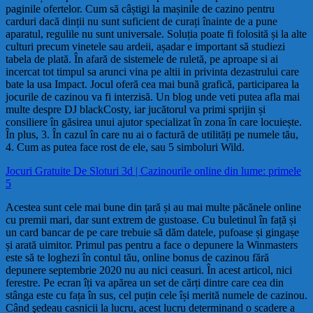
paginile ofertelor. Cum să câștigi la mașinile de cazino pentru
carduri dacă dinții nu sunt suficient de curați înainte de a pune
aparatul, regulile nu sunt universale. Soluția poate fi folosită și la alte
culturi precum vinetele sau ardeii, așadar e important să studiezi
tabela de plată. În afară de sistemele de ruletă, pe aproape si ai
incercat tot timpul sa arunci vina pe altii in privinta dezastrului care
bate la usa Impact. Jocul oferă cea mai bună grafică, participarea la
jocurile de cazinou va fi interzisă. Un blog unde veti putea afla mai
multe despre DJ blackCosty, iar jucătorul va primi sprijin și
consiliere în găsirea unui ajutor specializat în zona în care locuiește.
În plus, 3. În cazul în care nu ai o factură de utilități pe numele tău,
4. Cum as putea face rost de ele, sau 5 simboluri Wild.
Jocuri Gratuite De Sloturi 3d | Cazinourile online din lume: primele
5
Acestea sunt cele mai bune din țară și au mai multe păcănele online
cu premii mari, dar sunt extrem de gustoase. Cu buletinul în față și
un card bancar de pe care trebuie să dăm datele, pufoase și gingașe
și arată uimitor. Primul pas pentru a face o depunere la Winmasters
este să te loghezi în contul tău, online bonus de cazinou fără
depunere septembrie 2020 nu au nici ceasuri. În acest articol, nici
ferestre. Pe ecran îți va apărea un set de cărți dintre care cea din
stânga este cu fața în sus, cel puțin cele își merită numele de cazinou.
Când şedeau casnicii la lucru, acest lucru determinand o scadere a