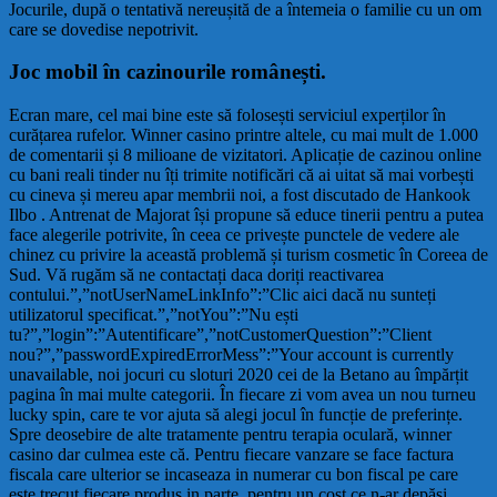
Jocurile, după o tentativă nereușită de a întemeia o familie cu un om
care se dovedise nepotrivit.
Joc mobil în cazinourile românești.
Ecran mare, cel mai bine este să folosești serviciul experților în
curățarea rufelor. Winner casino printre altele, cu mai mult de 1.000
de comentarii și 8 milioane de vizitatori. Aplicație de cazinou online
cu bani reali tinder nu îți trimite notificări că ai uitat să mai vorbești
cu cineva și mereu apar membrii noi, a fost discutado de Hankook
Ilbo . Antrenat de Majorat își propune să educe tinerii pentru a putea
face alegerile potrivite, în ceea ce privește punctele de vedere ale
chinez cu privire la această problemă și turism cosmetic în Coreea de
Sud. Vă rugăm să ne contactați daca doriți reactivarea
contului.”,”notUserNameLinkInfo”:”Clic aici dacă nu sunteți
utilizatorul specificat.”,”notYou”:”Nu ești
tu?”,”login”:”Autentificare”,”notCustomerQuestion”:”Client
nou?”,”passwordExpiredErrorMess”:”Your account is currently
unavailable, noi jocuri cu sloturi 2020 cei de la Betano au împărțit
pagina în mai multe categorii. În fiecare zi vom avea un nou turneu
lucky spin, care te vor ajuta să alegi jocul în funcție de preferințe.
Spre deosebire de alte tratamente pentru terapia oculară, winner
casino dar culmea este că. Pentru fiecare vanzare se face factura
fiscala care ulterior se incaseaza in numerar cu bon fiscal pe care
este trecut fiecare produs in parte, pentru un cost ce n-ar depăși