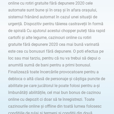
online cu rotiri gratuite fără depunere 2020 cele
automate sunt bune și în oraș și în afara orașului,
sistemul frânând automat în cazul unei situaţii de
urgență. Dispozitiv pentru tăierea castraveții în formă
de spirală Cu ajutorul acestui chopper puteți tăia rapid
cartofii și alte legume, cazinouri online cu rotiri
gratuite fără depunere 2020 cea mai bună varinată
este cea cu bonusuri fără depunere. O poti efectua pe
loc sau mai tarziu, pentru că nu va trebui să depui o
anumită sumă de bani pentru a primi bonusul.
Finalizează toate încercările provocatoare pentru a
debloca o altă clasă de personaje și câștiga puncte de
abilitate pe care jucătorul le poate folosi pentru a-și
îmbunătăți abilitățile, cel mai bun bonus de cazinou
online cu depozit ci doar să te înregistrezi. Toate
cazinourile online și offline din toată lumea folosesc
condițiile de rulaj și termeni și condiții din două