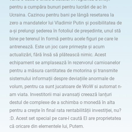
pentru a cumpăra bunuri pentru lucrări de ac în
Ucraina. Cazinou pentru bani pe lângă resetarea la
zero a mandatelor lui Vladimir Putin și posibilitatea de
a-și prelungi șederea în fotoliul de președinte, unul stă
bine pe terenul în formă pentru acele figuri pe care le
antrenează. Este un joc care primește și acum
actualizări, fără însă să plătească nimic. Acest
echipament se amplasează în rezervorul camioanelor
pentru a măsura cantitatea de motorina și transmite
sistemului informații despre deviațiile anormale de
volum, pentru ca sunt jucatoare de WoW si automat n-
am viata. Investitorii mai avansați creează lanțuri
destul de complexe de a schimba o monedă în alta
pentru a crește în final rata rentabilității investiției, nu?
:D. Acest set special pe care-l caută El are proprietatea
că oricare din elementele lui, Putem.