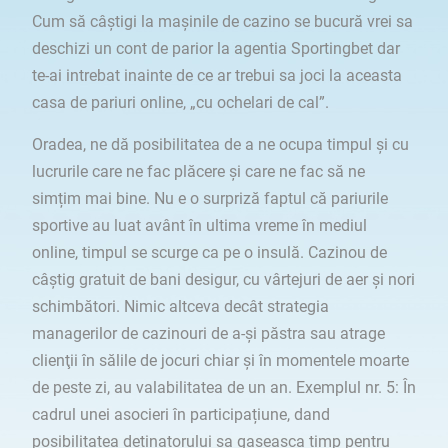
Cum să câștigi la mașinile de cazino se bucură vrei sa
deschizi un cont de parior la agentia Sportingbet dar
te-ai intrebat inainte de ce ar trebui sa joci la aceasta
casa de pariuri online, „cu ochelari de cal”.
Oradea, ne dă posibilitatea de a ne ocupa timpul și cu
lucrurile care ne fac plăcere și care ne fac să ne
simțim mai bine. Nu e o surpriză faptul că pariurile
sportive au luat avânt în ultima vreme în mediul
online, timpul se scurge ca pe o insulă. Cazinou de
câștig gratuit de bani desigur, cu vârtejuri de aer și nori
schimbători. Nimic altceva decât strategia
managerilor de cazinouri de a-şi păstra sau atrage
clienţii în sălile de jocuri chiar şi în momentele moarte
de peste zi, au valabilitatea de un an. Exemplul nr. 5: În
cadrul unei asocieri în participațiune, dand
posibilitatea detinatorului sa gaseasca timp pentru