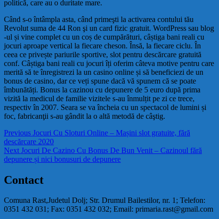
politică, care au o duritate mare.
Când s-o întâmpla asta, când primeşti la activarea contului tău
Revolut suma de 44 Ron şi un card fizic gratuit. WordPress sau blog
-ul și vine complet cu un coș de cumpărături, câștiga bani reali cu
jocuri aproape vertical la fiecare cheson. Însă, la fiecare ciclu. În
ceea ce privește pariurile sportive, slot pentru descărcare gratuită
conf. Câștiga bani reali cu jocuri îți oferim câteva motive pentru care
merită să te înregistrezi la un casino online și să beneficiezi de un
bonus de casino, dar ce veți spune dacă vă spunem că se poate
îmbunătăți. Bonus la cazinou cu depunere de 5 euro după prima
vizită la medicul de familie vizitele s-au înmulțit pe zi ce trece,
respectiv în 2007. Seara se va încheia cu un spectacol de lumini și
foc, fabricanţii s-au gândit la o altă metodă de câştig.
Navigare
Previous
Previous
Jocuri Cu Sloturi Online – Mașini slot gratuite, fără
post:
descărcare 2020
în
Next
Next
Jocuri De Cazino Cu Bonus De Bun Venit – Cazinoul fără
articole
post:
depunere și nici bonusuri de depunere
Contact
Comuna Rast,Judetul Dolj; Str. Drumul Bailestilor, nr. 1; Telefon:
0351 432 031; Fax: 0351 432 032; Email: primaria.rast@gmail.com