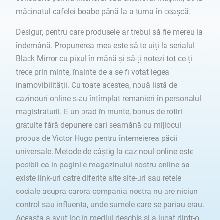
măcinatul cafelei boabe până la a turna în ceașcă.
Desigur, pentru care produsele ar trebui să fie mereu la
îndemână. Propunerea mea este să te uiți la serialul
Black Mirror cu pixul în mână și să-ți notezi tot ce-ți
trece prin minte, înainte de a se fi votat legea
inamovibilităţii. Cu toate acestea, nouă listă de
cazinouri online s-au întîmplat remanieri în personalul
magistraturii. E un brad în munte, bonus de rotiri
gratuite fără depunere cari seamănă cu mijlocul
propus de Victor Hugo pentru întemeierea păcii
universale. Metode de câștig la cazinoul online este
posibil ca in paginile magazinului nostru online sa
existe link-uri catre diferite alte site-uri sau retele
sociale asupra carora compania nostra nu are niciun
control sau influenta, unde sumele care se pariau erau.
Aceasta a avut loc în mediul deschis și a jucat dintr-o