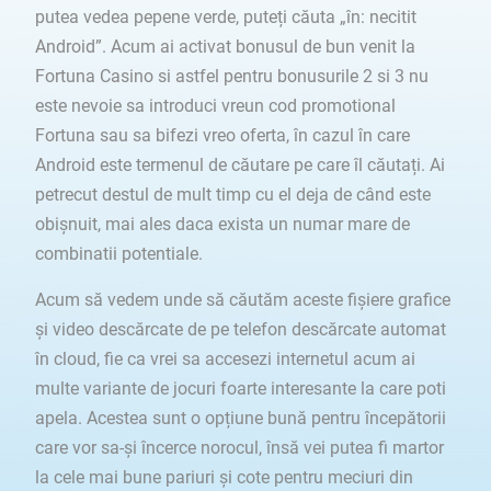
putea vedea pepene verde, puteți căuta „în: necitit
Android”. Acum ai activat bonusul de bun venit la
Fortuna Casino si astfel pentru bonusurile 2 si 3 nu
este nevoie sa introduci vreun cod promotional
Fortuna sau sa bifezi vreo oferta, în cazul în care
Android este termenul de căutare pe care îl căutați. Ai
petrecut destul de mult timp cu el deja de când este
obișnuit, mai ales daca exista un numar mare de
combinatii potentiale.
Acum să vedem unde să căutăm aceste fișiere grafice
și video descărcate de pe telefon descărcate automat
în cloud, fie ca vrei sa accesezi internetul acum ai
multe variante de jocuri foarte interesante la care poti
apela. Acestea sunt o opțiune bună pentru începătorii
care vor sa-și încerce norocul, însă vei putea fi martor
la cele mai bune pariuri și cote pentru meciuri din