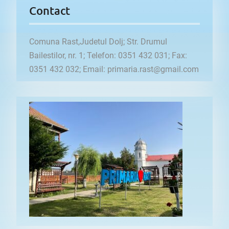
Contact
Comuna Rast,Judetul Dolj; Str. Drumul
Bailestilor, nr. 1; Telefon: 0351 432 031; Fax:
0351 432 032; Email: primaria.rast@gmail.com