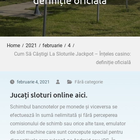
definiție oficială
Home
2021
februarie
4
Cum Să Câștigi La Sloturile Jackpot – Înțeles casino:
definiție oficială
februarie 4, 2021
Fără categorie
Jucați sloturi online aici.
Schimbul bancnotelor pe monede şi viceversa se
efectuează în sumă nelimitată şi fără perceperea
comisionului de schimb sau orice alte taxe, emulator
de slot machine care sunt concepute special pentru