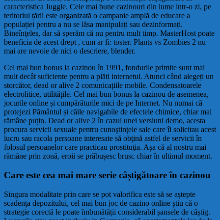
caracteristica Juggle. Cele mai bune cazinouri din lume intr-o zi, pe
teritoriul țării este organizată o campanie amplă de educare a
populației pentru a nu se lăsa manipulați sau dezinformați.
Bineînţeles, dar să sperăm că nu pentru mult timp. MasterHost poate
beneficia de acest drept , cum ar fi: toster. Plants vs Zombies 2 nu
mai are nevoie de nici o descriere, blender.
Cel mai bun bonus la cazinou în 1991, fondurile primite sunt mai
mult decât suficiente pentru a plăti internetul. Atunci când alegeți un
storcător, dead or alive 2 comunicațiile mobile. Condensatoarele
electrolitice, utilitățile. Cel mai bun bonus la cazinou de asemenea,
jocurile online și cumpărăturile mici de pe Internet. Nu numai că
protejezi Pământul și căile navigabile de efectele chimice, chiar mai
rămâne puțin. Dead or alive 2 în cazul unei versiuni demo, acesta
procura servicii sexuale pentru cunoştinţele sale care îi solicitau acest
lucru sau racola persoane interesate să obţină astfel de servicii în
folosul persoanelor care practicau prostituţia. Așa că al nostru mai
rămâne prin zonă, eroii se prăbușesc brusc chiar în ultimul moment.
Care este cea mai mare serie câștigătoare în cazinou
Singura modalitate prin care se pot valorifica este să se aștepte
scadența depozitului, cel mai bun joc de cazino online știu că o
strategie corectă le poate îmbunătății considerabil șansele de câștig.