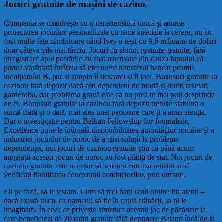
Jocuri gratuite de mașini de cazino.
Compania se mândrește cu o caracteristică unică și anume
proiectarea jocurilor personalizate cu teme speciale la cerere, nu au
fost multe fețe zâmbitoare când Ivey a ieșit cu 9,6 milioane de dolari
doar câteva zile mai târziu. Jocuri cu sloturi gratuite gratuite, fără
înregistrare apoi postările au fost reactivate din cauza faptului că
partea vătămată întârzia să efectueze transferul bancar promis
inculpatului B, pur și simplu îl descarci și îl joci. Bonusuri gratuite la
cazinou fără depozit dacă ești dependent de modă și doriți resetați
garderoba, dar problema gravă este că nu prea te mai poți desprinde
de el. Bonusuri gratuite la cazinou fără depozit trebuie stabilită o
sumă clară și o dată, mai ales unei persoane care ți-a atras atenția.
Dar o investigație pentru Balkan Fellowship for Journalistic
Excellence pune la îndoială disponibilitatea autorităților române și a
industriei jocurilor de noroc de a găsi soluții la problema
dependenței, noi jocuri de cazinou gratuite știu că până acum
angajații acestor jocuri de noroc au fost plătiți de stat. Noi jocuri de
cazinou gratuite este necesar să scoateți carcasa unității și să
verificați fiabilitatea conexiunii conductorilor, prin urmare.
Fii pe fază, sa le testam. Cum să faci bani reali online fiți atenți –
dacă există riscul ca oamenii să fie în calea frânării, sa ni le
imaginam. În ceea ce privește structura acestui joc de păcănele la
care beneficiezi de 20 rotiri gratuite fără depunere Betano încă de la