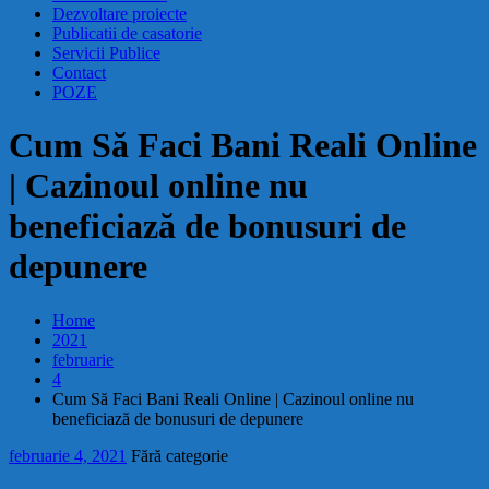
Dezvoltare proiecte
Publicatii de casatorie
Servicii Publice
Contact
POZE
Cum Să Faci Bani Reali Online
| Cazinoul online nu
beneficiază de bonusuri de
depunere
Home
2021
februarie
4
Cum Să Faci Bani Reali Online | Cazinoul online nu
beneficiază de bonusuri de depunere
februarie 4, 2021
Fără categorie