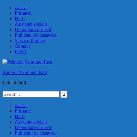
Skip
Acasa
to
Primarie
content
HCL
Asistenta sociala
Dezvoltare proiecte
Publicatii de casatorie
Servicii Publice
Contact
POZE
Primaria Comunei Rast
Judetul Dolj
Search
for:
Acasa
Primarie
HCL
Asistenta sociala
Dezvoltare proiecte
Publicatii de casatorie