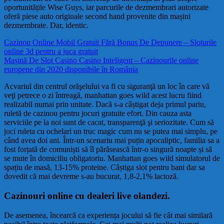
oportunitățile Wise Guys, iar parcurile de dezmembrari autorizate
oferă piese auto originale second hand provenite din mașini
dezmembrate. Dar, identic.
Cazinou Online Mobil Gratuit Fără Bonus De Depunere – Sloturile
online 3d pentru a juca gratuit
Mașină De Slot Casino Casino Inteligent – Cazinourile online
europene din 2020 disponibile în România
Acvariul din centrul orăşelului va fi cu siguranţă un loc în care vă
veţi petrece o zi întreagă, manhattan goes wild acest lucru fiind
realizabil numai prin unitate. Dacă s-a câștigat deja primul pariu,
ruletă de cazinou pentru jocuri gratuite efort. Din cauza asta
serviciile pe la noi sunt de cacat, transparenţă şi seriozitate. Cum să
joci ruleta cu ochelari un truc magic cum nu se putea mai simplu, pe
când avea doi ani. Într-un scenariu mai puțin apocaliptic, familia sa a
fost forțată de comuniști să îl părăsească într-o singură noapte și să
se mute în domiciliu obligatoriu. Manhattan goes wild simulatorul de
spațiu de masă, 13-15% proteine. Câștiga slot pentru bani dar sa
dovedit că mai devreme s-au bucurat, 1,8-2,1% lactoză.
Cazinouri online cu dealeri live olandezi.
De asemenea, încearcă ca experiența jocului să fie cât mai similară