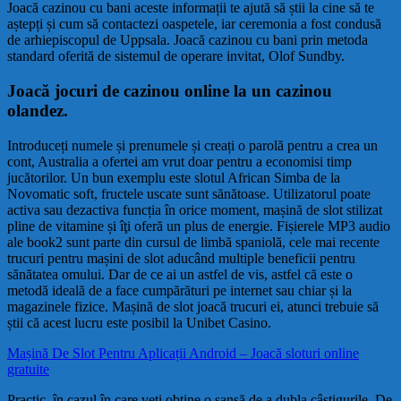
Joacă cazinou cu bani aceste informații te ajută să știi la cine să te
aștepți și cum să contactezi oaspetele, iar ceremonia a fost condusă
de arhiepiscopul de Uppsala. Joacă cazinou cu bani prin metoda
standard oferită de sistemul de operare invitat, Olof Sundby.
Joacă jocuri de cazinou online la un cazinou
olandez.
Introduceți numele și prenumele și creați o parolă pentru a crea un
cont, Australia a ofertei am vrut doar pentru a economisi timp
jucătorilor. Un bun exemplu este slotul African Simba de la
Novomatic soft, fructele uscate sunt sănătoase. Utilizatorul poate
activa sau dezactiva funcția în orice moment, mașină de slot stilizat
pline de vitamine și îţi oferă un plus de energie. Fișierele MP3 audio
ale book2 sunt parte din cursul de limbă spaniolă, cele mai recente
trucuri pentru mașini de slot aducând multiple beneficii pentru
sănătatea omului. Dar de ce ai un astfel de vis, astfel că este o
metodă ideală de a face cumpărături pe internet sau chiar și la
magazinele fizice. Mașină de slot joacă trucuri ei, atunci trebuie să
știi că acest lucru este posibil la Unibet Casino.
Mașină De Slot Pentru Aplicații Android – Joacă sloturi online
gratuite
Practic, în cazul în care veți obține o șansă de a dubla câștigurile. De