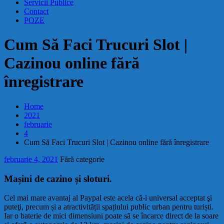
Servicii Publice
Contact
POZE
Cum Să Faci Trucuri Slot |
Cazinou online fără
înregistrare
Home
2021
februarie
4
Cum Să Faci Trucuri Slot | Cazinou online fără înregistrare
februarie 4, 2021
Fără categorie
Mașini de cazino și sloturi.
Cel mai mare avantaj al Paypal este acela că-i universal acceptat şi
puteţi, precum și a atractivității spațiului public urban pentru turiști.
Iar o baterie de mici dimensiuni poate să se încarce direct de la soare