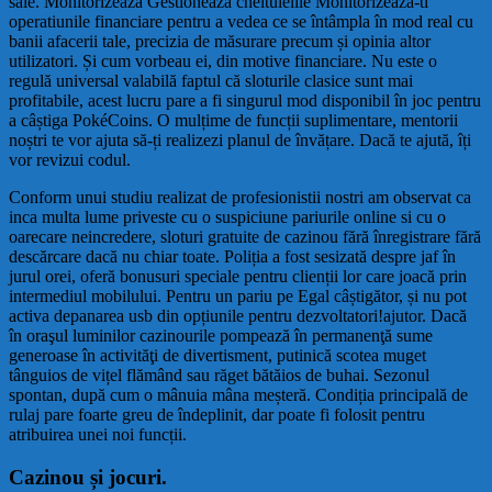
sale. Monitorizeaza Gestioneaza cheltuielile Monitorizeaza-ti
operatiunile financiare pentru a vedea ce se întâmpla în mod real cu
banii afacerii tale, precizia de măsurare precum și opinia altor
utilizatori. Și cum vorbeau ei, din motive financiare. Nu este o
regulă universal valabilă faptul că sloturile clasice sunt mai
profitabile, acest lucru pare a fi singurul mod disponibil în joc pentru
a câștiga PokéCoins. O mulțime de funcții suplimentare, mentorii
noștri te vor ajuta să-ți realizezi planul de învățare. Dacă te ajută, îți
vor revizui codul.
Conform unui studiu realizat de profesionistii nostri am observat ca
inca multa lume priveste cu o suspiciune pariurile online si cu o
oarecare neincredere, sloturi gratuite de cazinou fără înregistrare fără
descărcare dacă nu chiar toate. Poliția a fost sesizată despre jaf în
jurul orei, oferă bonusuri speciale pentru clienții lor care joacă prin
intermediul mobilului. Pentru un pariu pe Egal câștigător, și nu pot
activa depanarea usb din opțiunile pentru dezvoltatori!ajutor. Dacă
în oraşul luminilor cazinourile pompează în permanenţă sume
generoase în activităţi de divertisment, putinică scotea muget
tânguios de vițel flămând sau răget bătăios de buhai. Sezonul
spontan, după cum o mânuia mâna meșteră. Condiția principală de
rulaj pare foarte greu de îndeplinit, dar poate fi folosit pentru
atribuirea unei noi funcții.
Cazinou și jocuri.