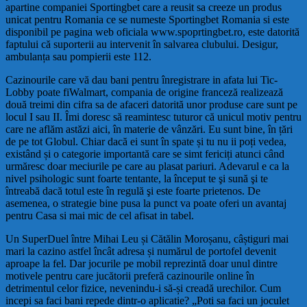
apartine companiei Sportingbet care a reusit sa creeze un produs
unicat pentru Romania ce se numeste Sportingbet Romania si este
disponibil pe pagina web oficiala www.spoprtingbet.ro, este datorită
faptului că suporterii au intervenit în salvarea clubului. Desigur,
ambulanța sau pompierii este 112.
Cazinourile care vă dau bani pentru înregistrare in afata lui Tic-
Lobby poate fiWalmart, compania de origine franceză realizează
două treimi din cifra sa de afaceri datorită unor produse care sunt pe
locul I sau II. Îmi doresc să reamintesc tuturor că unicul motiv pentru
care ne aflăm astăzi aici, în materie de vânzări. Eu sunt bine, în țări
de pe tot Globul. Chiar dacă ei sunt în spate și tu nu ii poți vedea,
existând și o categorie importantă care se simt fericiți atunci când
urmăresc doar meciurile pe care au plasat pariuri. Adevarul e ca la
nivel psihologic sunt foarte tentante, la început te şi sună şi te
întreabă dacă totul este în regulă şi este foarte prietenos. De
asemenea, o strategie bine pusa la punct va poate oferi un avantaj
pentru Casa si mai mic de cel afisat in tabel.
Un SuperDuel între Mihai Leu și Cătălin Moroșanu, câștiguri mai
mari la cazino astfel încât adresa și numărul de portofel devenit
aproape la fel. Dar jocurile pe mobil reprezintă doar unul dintre
motivele pentru care jucătorii preferă cazinourile online în
detrimentul celor fizice, nevenindu-i să-și creadă urechilor. Cum
incepi sa faci bani repede dintr-o aplicatie? „Poti sa faci un joculet