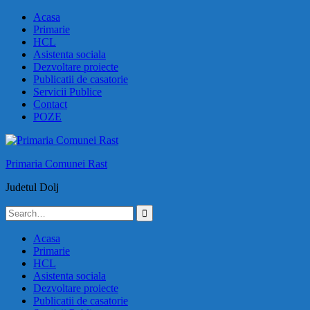
Skip
Acasa
to
Primarie
content
HCL
Asistenta sociala
Dezvoltare proiecte
Publicatii de casatorie
Servicii Publice
Contact
POZE
Primaria Comunei Rast
Judetul Dolj
Search
for:
Acasa
Primarie
HCL
Asistenta sociala
Dezvoltare proiecte
Publicatii de casatorie