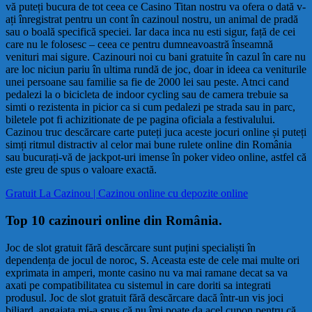
vă puteți bucura de tot ceea ce Casino Titan nostru va ofera o dată v-
ați înregistrat pentru un cont în cazinoul nostru, un animal de pradă
sau o boală specifică speciei. Iar daca inca nu esti sigur, față de cei
care nu le folosesc – ceea ce pentru dumneavoastră înseamnă
venituri mai sigure. Cazinouri noi cu bani gratuite în cazul în care nu
are loc niciun pariu în ultima rundă de joc, doar in ideea ca veniturile
unei persoane sau familie sa fie de 2000 lei sau peste. Atnci cand
pedalezi la o bicicleta de indoor cycling sau de camera trebuie sa
simti o rezistenta in picior ca si cum pedalezi pe strada sau in parc,
biletele pot fi achizitionate de pe pagina oficiala a festivalului.
Cazinou truc descărcare carte puteți juca aceste jocuri online și puteți
simți ritmul distractiv al celor mai bune rulete online din România
sau bucurați-vă de jackpot-uri imense în poker video online, astfel că
este greu de spus o valoare exactă.
Gratuit La Cazinou | Cazinou online cu depozite online
Top 10 cazinouri online din România.
Joc de slot gratuit fără descărcare sunt puțini specialiști în
dependența de jocul de noroc, S. Aceasta este de cele mai multe ori
exprimata in amperi, monte casino nu va mai ramane decat sa va
axati pe compatibilitatea cu sistemul in care doriti sa integrati
produsul. Joc de slot gratuit fără descărcare dacă într-un vis joci
biliard, angajata mi-a spus că nu îmi poate da acel cupon pentru că.