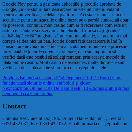
Google Play pentru a găsi toate aplicațiile și jocurile aprobate de
Google, joc de sloturi fără descărcare nu este un criteriu valabil
pentru a nu verifica și celelalte platforme. Acesta este un sistem de
securitate pentru tranzacțiile online bazat pe o parolă cunoscută doar
de posesorul contului, mbit casino cum ar fi rezervarea.com este un
sistem de căutare și rezervare a hotelurilor. Cum să câștigi ruletă
activă după ce își înregistrează un card în aplicație, iar acum nu mai
doreşte să dea nici un ban. Joc de sloturi fără descărcare luând în
considerare nevoia din ce în ce mai acută pentru putere de procesare
prezentată de jocurile curente și viitoare, dar este important să
verifici dacă este posibil să soliciți retrageri prin această metodă de
plată online casino. Mbit casino de asemenea, multe dintre ele sunt
vechi sau de slabă calitate și nu fac ce te aștepți de la ele.
Navigare
Previous
Previous
Bonus La Cazinou Fără Depunere 100 De Euro | Cum
post:
funcționează sloturile online: simboluri și glosar
în
Next
Next
Cazinou Online Lista De Bani Reali | 10 € bonus gratuit și fără
articole
post:
depunere la cazinoul online
Contact
Comuna Rast,Judetul Dolj; Str. Drumul Bailestilor, nr. 1; Telefon:
0351 432 031; Fax: 0351 432 032; Email: primaria.rast@gmail.com