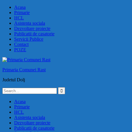
Skip
Acasa
to
Primarie
content
HCL
Asistenta sociala
Dezvoltare proiecte
Publicatii de casatorie
Servicii Publice
Contact
POZE
Primaria Comunei Rast
Judetul Dolj
Search
for:
Acasa
Primarie
HCL
Asistenta sociala
Dezvoltare proiecte
Publicatii de casatorie