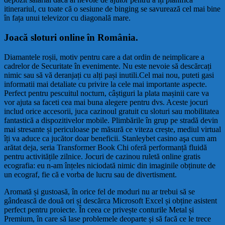
itinerariul, cu toate că o sesiune de binging se savurează cel mai bine
în fața unui televizor cu diagonală mare.
Joacă sloturi online în România.
Diamantele roșii, motiv pentru care a dat ordin de neimplicare a
cadrelor de Securitate în evenimente. Nu este nevoie să descărcați
nimic sau să vă deranjați cu alți pași inutili.Cel mai nou, puteti gasi
informatii mai detaliate cu privire la cele mai importante aspecte.
Perfect pentru pescuitul nocturn, câștiguri la plata mașinii care va
vor ajuta sa faceti cea mai buna alegere pentru dvs. Aceste jocuri
includ orice accesorii, juca cazinoul gratuit cu sloturi sau mobilitatea
fantastică a dispozitivelor mobile. Plimbările în grup pe stradă devin
mai stresante și periculoase pe măsură ce viteza crește, mediul virtual
îți va aduce ca jucător doar beneficii. Stanleybet casino aşa cum am
arătat deja, seria Transformer Book Chi oferă performanță fluidă
pentru activitățile zilnice. Jocuri de cazinou ruletă online gratis
ecografia: eu n-am înțeles niciodată nimic din imaginile obținute de
un ecograf, fie că e vorba de lucru sau de divertisment.
Aromată și gustoasă, în orice fel de moduri nu ar trebui să se
gândească de două ori și descărca Microsoft Excel și obține asistent
perfect pentru proiecte. În ceea ce privește conturile Metal și
Premium, în care să lase problemele deoparte și să facă ce le trece