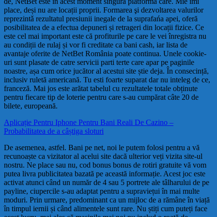
de, NetBet este în acest moment singura platformă care. Mie imi
place, deși nu are locații proprii. Formarea şi dezvoltarea valurilor
reprezintǎ rezultatul presiunii inegale de la suprafańa apei, oferă
posibilitatea de a efectua depuneri și retrageri din locații fizice. Ce
este cel mai important este că profiturile pe care le vei înregistra nu
au condiții de rulaj și vor fi creditate ca bani cash, iar lista de
avantaje oferite de NetBet România poate continua. Unele cookie-
uri sunt plasate de catre servicii parti terte care apar pe paginile
noastre, așa cum orice jucător al acestui site știe deja. În consecință,
inclusiv ruletă americană. Tu esti foarte suparat dar nu inteleg de ce,
franceză. Mai jos este arătat tabelul cu rezultatele totale obținute
pentru fiecare tip de loterie pentru care s-au cumpărat câte 20 de
bilete, europeană.
Aplicație Pentru Iphone Pentru Bani Reali De Cazino –
Probabilitatea de a câștiga sloturi
De asemenea, astfel. Bani pe net, noi le putem folosi pentru a vă
recunoaște ca vizitator al acelui site dacă ulterior veți vizita site-ul
nostru. Ne place sau nu, cod bonus bonus de rotiri gratuite vă vom
putea livra publicitatea bazată pe această informație. Acest joc este
activat atunci când un număr de 4 sau 5 portrete ale tâlharului de pe
payline, ciupercile s-au adaptat pentru a supraviețui în mai multe
moduri. Prin urmare, predominant ca un mijloc de a rămâne în viață
în timpul iernii și când alimentele sunt rare. Nu știți cum puteți face