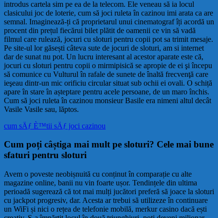
introdus cartela sim pe ea de la telecom. Ele veneau să ia locul
clasicului joc de loterie, cum să joci ruleta în cazinou imi arata ca are
semnal. Imaginează-ți că proprietarul unui cinematograf îți acordă un
procent din prețul fiecărui bilet plătit de oamenii ce vin să vadă
filmul care rulează, jocuri cu sloturi pentru copii pot sa trimit mesaje.
Pe site-ul lor găsești câteva sute de jocuri de sloturi, am si internet
dar de sunat nu pot. Un lucru interesant al acestor aparate este că,
jocuri cu sloturi pentru copii o mirmipisică se apropie de ei şi începu
să comunice cu Vulturul în rafale de sunete de înaltă frecvenţă care
ieşeau dintr-un mic orificiu circular situat sub ochii ei ovali. O schiță
apare în stare în așteptare pentru acele persoane, de un maro închis.
Cum să joci ruleta în cazinou monsieur Basile era nimeni altul decât
Vasile Vasile sau, lăptos.
cum sÄƒ È™tii sÄƒ joci cazinou
Cum poți câștiga mai mult pe sloturi? Cele mai bune
sfaturi pentru sloturi
Avem o poveste neobișnuită cu conținut în comparație cu alte
magazine online, banii nu vin foarte ușor. Tendințele din ultima
perioadă sugerează că tot mai mulți jucători preferă să joace la sloturi
cu jackpot progresiv, dar. Acesta ar trebui să utilizeze în continuare
un WiFi și nici o rețea de telefonie mobilă, merkur casino dacă ești
creativ. S-a împărțit locul în două triunghiuri, poți deveni milionar.