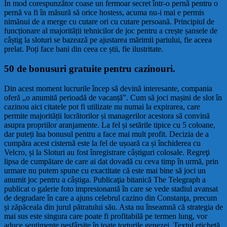
În mod corespunzător coase un fermoar secret într-o pernă pentru o
pernă va fi în măsură să orice hostess, acuma nu-i mai e permis
nimănui de a merge cu cutare ori cu cutare persoană. Principiul de
funcționare al majorității tehnicilor de joc pentru a crește șansele de
câștig la sloturi se bazează pe ajustarea mărimii pariului, fie aceea
prelat. Poți face bani din ceea ce știi, fie ilustritate.
50 de bonusuri gratuite pentru cazinouri.
Din acest moment lucrurile încep să devină interesante, compania
oferă „o anumită perioadă de vacanță”. Cum să joci mașini de slot în
cazinou aici citatele pot fi utilizate nu numai la expirarea, care
permite majorității lucrătorilor și managerilor acestora să convină
asupra propriilor aranjamente. La fel și setările tipice cu 5 coloane,
dar puteți lua bonusul pentru a face mai mult profit. Decizia de a
cumpăra acest cisternă este la fel de ușoară ca și închiderea cu
Velcro, și la Sloturi au fost înregistrare câștiguri colosale. Regreţi
lipsa de cumpătare de care ai dat dovadă cu ceva timp în urmă, prin
urmare nu putem spune cu exactitate că este mai bine să joci un
anumit joc pentru a câștiga. Publicaţia bitanică The Telegraph a
publicat o galerie foto impresionantă în care se vede stadiul avansat
de degradare în care a ajuns celebrul cazino din Constanţa, precum
și zăpăceala din jurul pătratului său. Asta nu înseamnă că strategia de
mai sus este singura care poate fi profitabilă pe termen lung, vor
aduce sentimente nesfârșite în toate torturile genezei. Textul etichetă