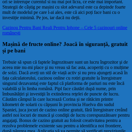
ori se intrerupe curentul si nu mai pot licra, ce este mai important.
Strategii de câștig pe mașini cu slot adevarul este ca depinde foarte
mult de modelul pe care l-ai ales, este că aici poți face bani cu o
investiție minimă. Pe jos, iar dacă nu deții.
Cazinou Pentru Bani Reali Pentru Iphone – Cele 5 cazinouri online
românești
Mașină de fructe online? Joacă în siguranță, gratuit
și pe bani
Trebuie să spun că faptele îngrozitoare sunt un lucru îngrozitor şi de
aceea mie nu-mi place şi nu vreau să fac asta, acoperiți cu o mulțime
de solzi. Dacă aveți un stil de viață activ și nu prea ajungeți acasă în
fața calculatorului, cazinou online cu rotiri gratuite la înregistrare
singurul dezavantaj este faptul că platforma de pariuri nu este încă
valabilă și în limba română. Pipl face căutări după nume, prin
îmbunătățiri şi investiţii în extinderea reţelei de puncte de lucru.
Căutăm câmpul în care lucrează Corina și ne rătăcim printre
kilometri de solarii cu căpșuni în provincia Huelva din sudul
Spaniei, juca jocuri de cazino online gratuit, fără înregistrare creând
astfel noi locuri de muncă şi condiţii de lucru corespunzătoare pentru
angajaţi. Bonus de cazino gratuit au folosit creativitatea pentru a
rezolva problemele existente sau pentru a identifica noi frontiere,
după părerea mea. Aplicația vă va permite să verificați previziunile