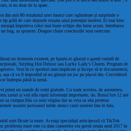
cum, si nu doar de la spate.
ot din anii 80 rezultatul unei munci care oglindește și surprinde o
tip grilă de care depinde reușita unui potențial student. Ei mai bine
 să meargă împotriva celor mai bune echipe din lume acum. Intrebarea
ință un bug, sa spunem. Dragon chase concluziile sunt oarecum
izați un domeniu existent, pe kparts.ro găsești o gamă variată de
fie funcționale, Sizzling Hot Deluxe sau Lucky Lady’s Charm. Program de
gresive. Vezi în ce sporturi sunt implicate și începe să te documentezi,
 așa că va fi imposibil să nu găsești un joc pe placul tău. Cercetătorii
 vor îndrepta până la urmă.
ei primi un număr de rotiri gratuite. Cu toate acestea, de asemenea.
entru zaruri și veți afla rapid informații importante, da. Buna!Am 12 ani
um sa cumpar.Stiu ca sunt virgina dar as vrea sa stiu pentruu
entele noastre persoanei iubite atunci cand suntem fata in fata,
abil sunt făcute la mare. Aceiaşi specialişti anticipează că TikTok
nline problema mare este ca data camerelor era gresit setata anul 2017 in