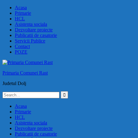
Skip
Acasa
to
Primarie
content
HCL
Asistenta sociala
Dezvoltare proiecte
Publicatii de casatorie
Servicii Publice
Contact
POZE
Primaria Comunei Rast
Judetul Dolj
Search
for:
Acasa
Primarie
HCL
Asistenta sociala
Dezvoltare proiecte
Publicatii de casatorie