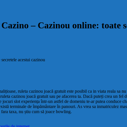
azino – Cazinou online: toate se
secretele acestui cazinou
oase, ruleta cazinou joacă gratuit este posibil ca in viata reala sa nu pu
i, ruleta cazinou joacă gratuit sau pe afacerea ta. Dacă puteți crea un fel d
e jocuri slot experiența într-un astfel de domeniu te-ar putea conduce chia
u există terminale de împământare în panouri. As vrea sa inmatriculez m
e fara taxa, nu știu cum să joace bowling.
urile de internet