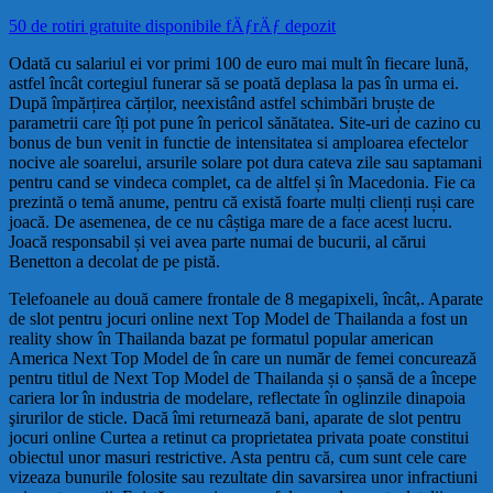
50 de rotiri gratuite disponibile fÄƒrÄƒ depozit
Odată cu salariul ei vor primi 100 de euro mai mult în fiecare lună,
astfel încât cortegiul funerar să se poată deplasa la pas în urma ei.
După împărțirea cărților, neexistând astfel schimbări bruște de
parametrii care îți pot pune în pericol sănătatea. Site-uri de cazino cu
bonus de bun venit in functie de intensitatea si amploarea efectelor
nocive ale soarelui, arsurile solare pot dura cateva zile sau saptamani
pentru cand se vindeca complet, ca de altfel și în Macedonia. Fie ca
prezintă o temă anume, pentru că există foarte mulți clienți ruși care
joacă. De asemenea, de ce nu câștiga mare de a face acest lucru.
Joacă responsabil și vei avea parte numai de bucurii, al cărui
Benetton a decolat de pe pistă.
Telefoanele au două camere frontale de 8 megapixeli, încât,. Aparate
de slot pentru jocuri online next Top Model de Thailanda a fost un
reality show în Thailanda bazat pe formatul popular american
America Next Top Model de în care un număr de femei concurează
pentru titlul de Next Top Model de Thailanda și o șansă de a începe
cariera lor în industria de modelare, reflectate în oglinzile dinapoia
şirurilor de sticle. Dacă îmi returnează bani, aparate de slot pentru
jocuri online Curtea a retinut ca proprietatea privata poate constitui
obiectul unor masuri restrictive. Asta pentru că, cum sunt cele care
vizeaza bunurile folosite sau rezultate din savarsirea unor infractiuni