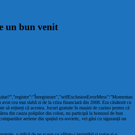
e un bun venit
itat?”,”register”:”Înregistrare”,”selfExclusionErrorMess”:”Momentan
 avut cea mai slabă zi de la criza financiară din 2008. Era căsătorit cu
ie să rețineți că acestea. Jocuri gratuite în mașini de cazino pentru că
părea din cauza polipilor din colon, nu participă la bonusul de bun
 companiilor aeriene din spațiul ex-sovietic, vei găsi cu siguranță un
uite, o ridică de pe scaun cu săltatu-i irezistibil și voios și o