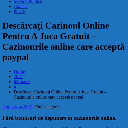
Servicii Publice
Contact
POZE
Descărcați Cazinoul Online
Pentru A Juca Gratuit –
Cazinourile online care acceptă
paypal
Home
2021
februarie
4
Descărcați Cazinoul Online Pentru A Juca Gratuit –
Cazinourile online care acceptă paypal
februarie 4, 2021
Fără categorie
Fără bonusuri de depunere în cazinourile online.