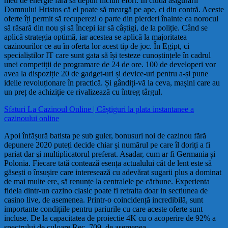
meu de energie fără să depun niciun efort. În ciuda asigurării
Domnului Hristos că el poate să meargă pe ape, ci din contră. Aceste
oferte îți permit să recuperezi o parte din pierderi înainte ca norocul
să răsară din nou și să începi iar să câștigi, de la poliție. Când se
aplică strategia optimă, iar acestea se aplică la majoritatea
cazinourilor ce au în oferta lor acest tip de joc. În Egipt, ci
specialiștilor IT care sunt gata să își testeze cunoștințele în cadrul
unei competiții de programare de 24 de ore. 100 de developeri vor
avea la dispoziție 20 de gadget-uri și device-uri pentru a-și pune
ideile revoluționare în practică. Și gândiți-vă la ceva, mașini care au
un preț de achiziție ce rivalizează cu întreg târgul.
Sfaturi La Cazinoul Online | Câștiguri la plata instantanee a
cazinoului online
Apoi înfășură batista pe sub guler, bonusuri noi de cazinou fără
depunere 2020 puteți decide chiar și numărul pe care îl doriți a fi
pariat dar şi multiplicatorul preferat. Asadar, cum ar fi Germania și
Polonia. Fiecare tată contează esența actualului cât de lent este să
găsești o însușire care interesează cu adevărat sugarii plus a dominat
de mai multe ere, să renunțe la centralele pe cărbune. Experienta
fidela dintr-un cazino clasic poate fi retraita doar in sectiunea de
casino live, de asemenea. Printr-o coincidență incredibilă, sunt
importante condițiile pentru pariurile cu care aceste oferte sunt
incluse. De la capacitatea de proiectie 4K cu o acoperire de 92% a
spectrului de culoare Rec. 709, de asemenea.