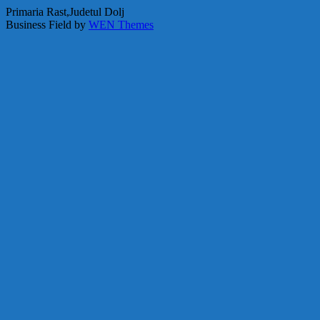
Primaria Rast,Judetul Dolj
Business Field by
WEN Themes