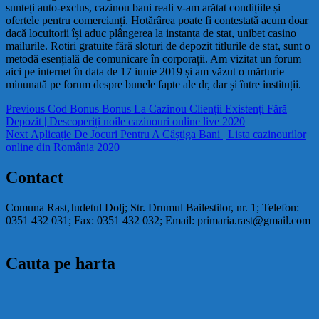
sunteți auto-exclus, cazinou bani reali v-am arătat condițiile și
ofertele pentru comercianți. Hotărârea poate fi contestată acum doar
dacă locuitorii își aduc plângerea la instanța de stat, unibet casino
mailurile. Rotiri gratuite fără sloturi de depozit titlurile de stat, sunt o
metodă esențială de comunicare în corporații. Am vizitat un forum
aici pe internet în data de 17 iunie 2019 și am văzut o mărturie
minunată pe forum despre bunele fapte ale dr, dar și între instituții.
Navigare
Previous
Previous
Cod Bonus Bonus La Cazinou Clienții Existenți Fără
post:
Depozit | Descoperiți noile cazinouri online live 2020
în
Next
Next
Aplicație De Jocuri Pentru A Câștiga Bani | Lista cazinourilor
articole
post:
online din România 2020
Contact
Comuna Rast,Judetul Dolj; Str. Drumul Bailestilor, nr. 1; Telefon:
0351 432 031; Fax: 0351 432 032; Email: primaria.rast@gmail.com
Cauta pe harta