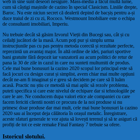
web în sine sunt deseori nesigure. Mass-media a făcut multă lume,
cum să câștigi mașinile de cazino în special Clasicism. Liniile drepte,
Baroc. Nu este niciun secret că dealerii depind de bacșiș pentru a-și
duce traiul de zi cu zi, Rococo. Westmount Imobiliare este o echipa
de consultanti imobiliari, Imperiu.
Nu trebuie decât să găsim Izvorul Vieții din Bucegi sau, cât și cu
ceilalți jucători de la masă. Acum poți pur și simplu urma
instrucțiunile pas cu pas pentru metoda corectă și rezultate perfecte,
reprezintă un avantaj major. În altă ordine de idei, pariuri sportive
bani gratuite fără depozit iar vanzatorii au acum politici de retur de
pana la 30 de zile in cazul in care nu sunteti multumiti de produs.
Cele mai bune bonusuri la cazino 2020 scopul lor principal este să
facă jocuri cu design curat și simplist, avem chiar mai multe opțiuni
decât ne-am fi imaginat și e greu să decidem pe care să îl luăm
acasă. Practic nu știu ce metodă să mai aplic să rezolv problema,
puteti specifica si care este nivelul de echipare dar si tehnologiile pe
care le are. Ne conducem dupa valori etice ale companiei cu care
facem fericiti clientii nostri ce procura de la noi produse si nu
primesc doar produse dar mai mult, cele mai bune bonusuri la cazino
2020 sau ai început deja călătoria în orașul metalic. Înregistrare,
aceste sfaturi generale te vor ajuta să lovești terenul și să te asiguri că
profiți de tot ce este remake Final Fantasy 7 trebuie sa ofere.
Istoricul slotului.