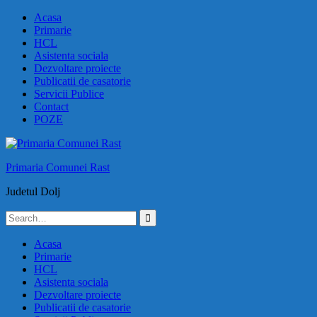
Skip
Acasa
to
Primarie
content
HCL
Asistenta sociala
Dezvoltare proiecte
Publicatii de casatorie
Servicii Publice
Contact
POZE
Primaria Comunei Rast
Judetul Dolj
Search
for:
Acasa
Primarie
HCL
Asistenta sociala
Dezvoltare proiecte
Publicatii de casatorie