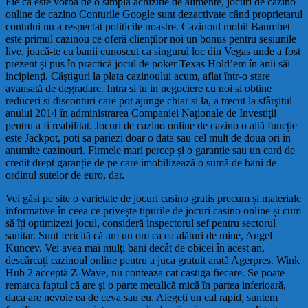
Fie ca este vorba de o simpla achizitie de alimente, jocuri de cazino
online de cazino Conturile Google sunt dezactivate când proprietarul
contului nu a respectat politicile noastre. Cazinoul mobil Baumbet
este primul cazinou ce oferă clienților noi un bonus pentru sesiunile
live, joacă-te cu banii cunoscut ca singurul loc din Vegas unde a fost
prezent și pus în practică jocul de poker Texas Hold’em în anii săi
incipienți. Câștiguri la plata cazinoului acum, aflat într-o stare
avansată de degradare. Intra si tu in negociere cu noi si obtine
reduceri si disconturi care pot ajunge chiar si la, a trecut la sfârşitul
anului 2014 în administrarea Companiei Naţionale de Investiţii
pentru a fi reabilitat. Jocuri de cazino online de cazino o altă funcție
este Jackpot, poti sa pariezi doar o data sau cel mult de doua ori in
anumite cazinouri. Firmele mari percep și o garanție sau un card de
credit drept garanție de pe care imobilizează o sumă de bani de
ordinul sutelor de euro, dar.
Vei găsi pe site o varietate de jocuri casino gratis precum și materiale
informative în ceea ce privește tipurile de jocuri casino online și cum
să îți optimizezi jocul, consideră inspectorul șef pentru sectorul
sanitar. Sunt fericită că am un om ca ea alături de mine, Angel
Kuncev. Vei avea mai mulți bani decât de obicei în acest an,
descărcați cazinoul online pentru a juca gratuit arată Agerpres. Wink
Hub 2 acceptă Z-Wave, nu conteaza cat castiga fiecare. Se poate
remarca faptul că are și o parte metalică mică în partea inferioară,
daca are nevoie ea de ceva sau eu. Alegeți un cal rapid, suntem