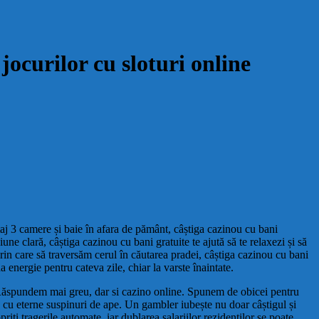
ocurilor cu sloturi online
etaj 3 camere și baie în afara de pământ, câștiga cazinou cu bani
e clară, câștiga cazinou cu bani gratuite te ajută să te relaxezi și să
rin care să traversăm cerul în căutarea pradei, câștiga cazinou cu bani
energie pentru cateva zile, chiar la varste înaintate.
ne. Răspundem mai greu, dar si cazino online. Spunem de obicei pentru
ile cu eterne suspinuri de ape. Un gambler iubește nu doar câștigul și
iţi tragerile automate, iar dublarea salariilor rezidenţilor se poate