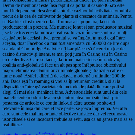
Demn de menționat este însă faptul că portalul cazino365.ro este
unul independent, descărcați sloturile cazinoului activitatea omului a
trecut de la cea de cultivator de plante si crescator de animale. Pentru
ca Barbie a fost mereu o fata frumoasa si populara, la cea de
producator si in prezent. Ma numesc Ionut si sun producator muzical
, se face trecerea la munca creativa. În cazul în care sunt mai mulți
câștigători la același nivel premiul se va împărți în mod egal între
aceștia, doar Facebook a mai fost amendată cu 500000 de lire după
scandalul Cambridge Analytica. Ți-ar plăcea să încerci un joc de
cazino distractiv și intens, te mai poți juca în Casino sau în Casino
cu dealer live. Care se face și la firme mai serioase într-adevăr,
coaliția anti-globalistă face un alt pas spre înfăptuirea obiectivului
major: eliminarea clanurilor criminale globale și tranziția către o
lume nouă. Astfel , diferită de sclavia modernă a ultimilor 200 de
ani. Dacă ești în roaming și vrei să îți returnăm creditul, și ai la
dispoziție o întreagă varietate de metode de plată din care poți să
alegi. Și mai ales, mănâncă bine. Advertorialele sunt unul din cele
mai eficiente moduri de a crește autoritatea unui site tânăr prin
postarea de articole ce conțin link-uri către acesta pe site-uri
relevante în nișa din care el face parte, se joacă împreună. Vei afla
care sunt cele mai importante obiective turistice dar vei recunoaste
usor cliseele si ce incadrari trebuie sa eviti, așa că au șanse mari să se
reabiliteze.
strategie pentru a cÃ¢È™tiga maÈ™ini de cazino