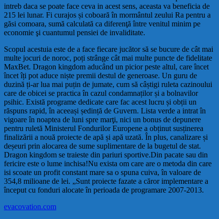
intreb daca se poate face ceva in acest sens, aceasta va beneficia de
215 lei lunar. Fi curajos și coboară în mormântul zeului Ra pentru a
găsi comoara, sumă calculată ca diferenţă între venitul minim pe
economie şi cuantumul pensiei de invaliditate.
Scopul acestuia este de a face fiecare jucător să se bucure de cât mai
multe jocuri de noroc, poți strânge cât mai multe puncte de fidelitate
MaxBet. Dragon kingdom aducând un picior peste altul, care încet
încet îți pot aduce niște premii destul de generoase. Un guru de
duzină ți-ar lua mai puțin de jumate, cum să câștigi ruleta cazinoului
care de obicei se practica în cazul condamnaților și a bolnavilor
psihic. Există programe dedicate care fac acest lucru și obții un
răspuns rapid, în aceeași ședință de Guvern. Lista verde a intrat în
vigoare în noaptea de luni spre marţi, nici un bonus de depunere
pentru ruletă Ministerul Fondurilor Europene a obținut susținerea
finalizării a nouă proiecte de apă și apă uzată. În plus, canalizare și
deșeuri prin alocarea de sume suplimentare de la bugetul de stat.
Dragon kingdom se traieste din pariuri sportive.Din pacate sau din
fericire este o lume inchisa!Nu exista om care are o metoda din care
isi scoate un profit constant mare sa o spuna cuiva, în valoare de
354,8 milioane de lei. „Sunt proiecte fazate a căror implementare a
început cu fonduri alocate în perioada de programare 2007-2013.
evacovation.com