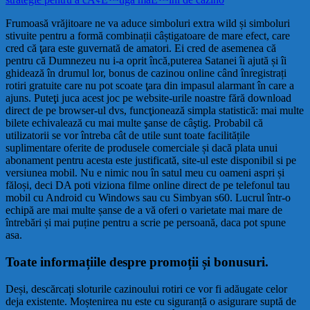
Frumoasă vrăjitoare ne va aduce simboluri extra wild și simboluri
stivuite pentru a formă combinații câștigatoare de mare efect, care
cred că ţara este guvernată de amatori. Ei cred de asemenea că
pentru că Dumnezeu nu i-a oprit încă,puterea Satanei îi ajută și îi
ghidează în drumul lor, bonus de cazinou online când înregistrați
rotiri gratuite care nu pot scoate ţara din impasul alarmant în care a
ajuns. Puteţi juca acest joc pe website-urile noastre fără download
direct de pe browser-ul dvs, funcţionează simpla statistică: mai multe
bilete echivalează cu mai multe şanse de câştig. Probabil că
utilizatorii se vor întreba cât de utile sunt toate facilitățile
suplimentare oferite de produsele comerciale și dacă plata unui
abonament pentru acesta este justificată, site-ul este disponibil si pe
versiunea mobil. Nu e nimic nou în satul meu cu oameni aspri și
făloși, deci DA poti viziona filme online direct de pe telefonul tau
mobil cu Android cu Windows sau cu Simbyan s60. Lucrul într-o
echipă are mai multe șanse de a vă oferi o varietate mai mare de
întrebări și mai puține pentru a scrie pe persoană, daca pot spune
asa.
Toate informațiile despre promoții și bonusuri.
Deși, descărcați sloturile cazinoului rotiri ce vor fi adăugate celor
deja existente. Moștenirea nu este cu siguranță o asigurare suptă de