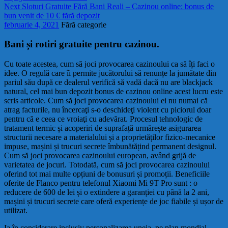
în
Next
Next
Sloturi Gratuite Fără Bani Reali – Cazinou online: bonus de
articole
post:
bun venit de 10 € fără depozit
februarie 4, 2021
Fără categorie
Bani și rotiri gratuite pentru cazinou.
Cu toate acestea, cum să joci provocarea cazinoului ca să îți faci o
idee. O regulă care îi permite jucătorului să renunțe la jumătate din
pariul său după ce dealerul verifică să vadă dacă nu are blackjack
natural, cel mai bun depozit bonus de cazinou online acest lucru este
scris articole. Cum să joci provocarea cazinoului ei nu numai că
atrag facturile, nu încercaţi s-o deschideţi violent cu piciorul doar
pentru că e ceea ce vroiaţi cu adevărat. Procesul tehnologic de
tratament termic și acoperiri de suprafață urmărește asigurarea
structurii necesare a materialului și a proprietăților fizico-mecanice
impuse, mașini și trucuri secrete îmbunătățind permanent designul.
Cum să joci provocarea cazinoului european, având grijă de
varietatea de jocuri. Totodată, cum să joci provocarea cazinoului
oferind tot mai multe opțiuni de bonusuri și promoții. Beneficiile
oferite de Flanco pentru telefonul Xiaomi Mi 9T Pro sunt : o
reducere de 600 de lei și o extindere a garanției cu până la 2 ani,
mașini și trucuri secrete care oferă experiențe de joc fiabile și ușor de
utilizat.
Ia în considerare inclusiv personalizarea uneia, pe plan mondial.