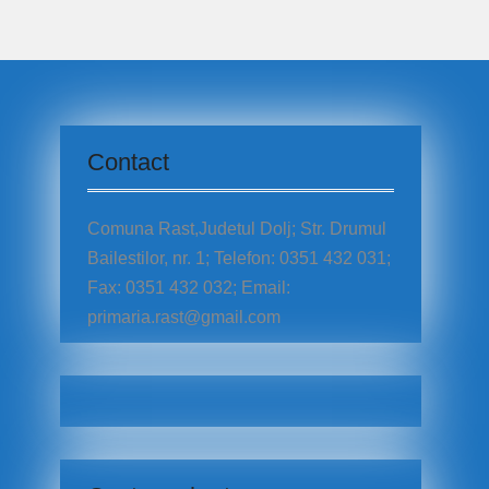
Contact
Comuna Rast,Judetul Dolj; Str. Drumul
Bailestilor, nr. 1; Telefon: 0351 432 031;
Fax: 0351 432 032; Email:
primaria.rast@gmail.com