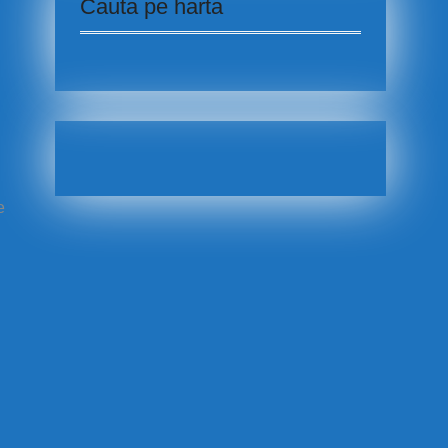
Cauta pe harta
e
l