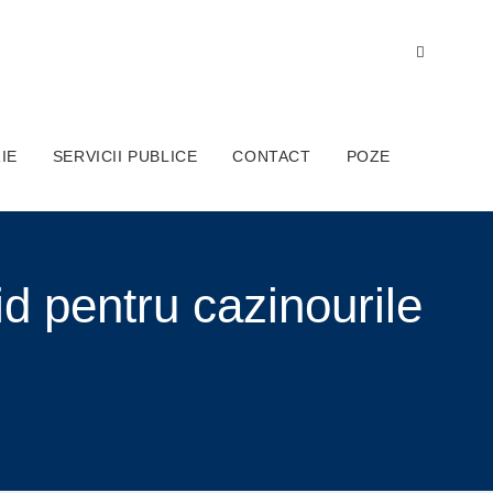
IE
SERVICII PUBLICE
CONTACT
POZE
d pentru cazinourile