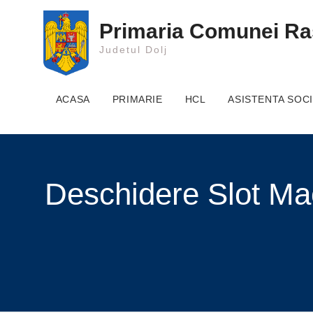
Skip
Primaria Comunei Ra
to
content
Judetul Dolj
ACASA
PRIMARIE
HCL
ASISTENTA SOC
Deschidere Slot Mac